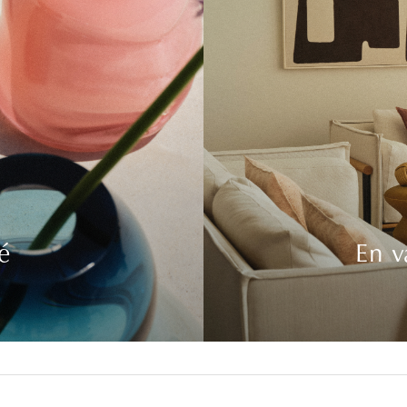
é
En v