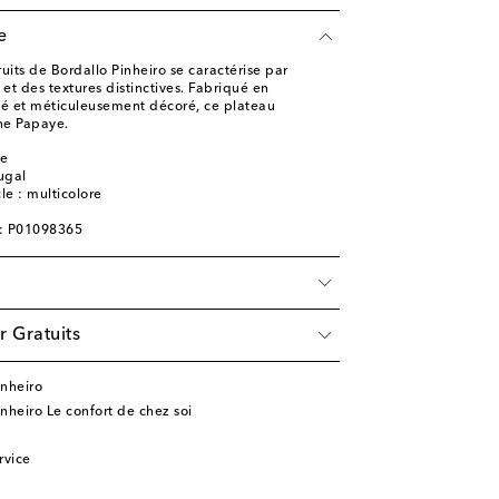
e
ruits de Bordallo Pinheiro se caractérise par
 et des textures distinctives. Fabriqué en
té et méticuleusement décoré, ce plateau
ne Papaye.
ce
ugal
cle : multicolore
e: P01098365
r Gratuits
inheiro
inheiro Le confort de chez soi
rvice