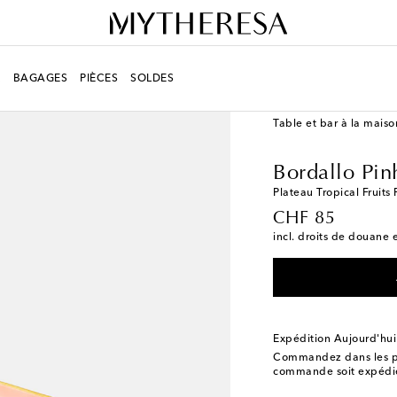
R
BAGAGES
PIÈCES
SOLDES
LIFESTYLE
Créateurs
Table et bar à la maiso
Bordallo Pin
Plateau Tropical Fruits
original price
CHF 85
incl. droits de douane e
Expédition Aujourd'hui
Commandez dans les p
commande soit expédié