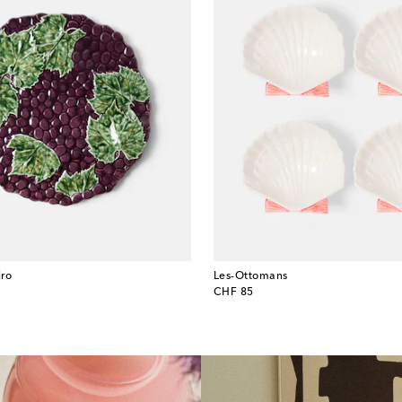
iro
Les-Ottomans
original price
CHF 85