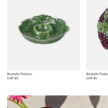
Bordallo Pinheiro
Bordallo Pinhe
original price
original price
CHF 85
CHF 85