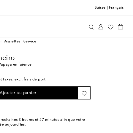
Suisse
|
Français
Bordallo Pinheiro
Maison
n
Assiettes
Service
heiro
 Papaya en faïence
t taxes, excl. frais de port
Ajouter au panier
rochaines
3 heures et 57 minutes
afin que votre
e aujourd'hui.