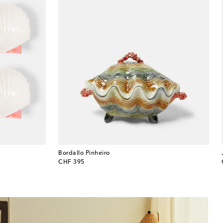
Bordallo Pinheiro
original price
CHF 395