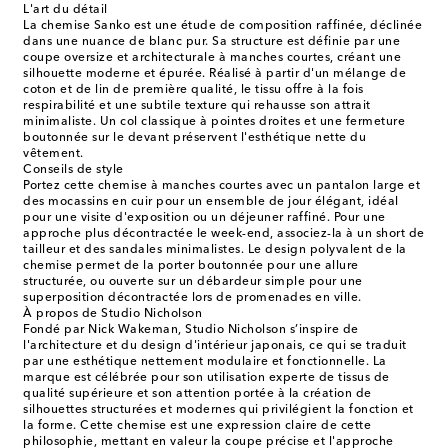
L'art du détail
La chemise Sanko est une étude de composition raffinée, déclinée
dans une nuance de blanc pur. Sa structure est définie par une
coupe oversize et architecturale à manches courtes, créant une
silhouette moderne et épurée. Réalisé à partir d'un mélange de
coton et de lin de première qualité, le tissu offre à la fois
respirabilité et une subtile texture qui rehausse son attrait
minimaliste. Un col classique à pointes droites et une fermeture
boutonnée sur le devant préservent l'esthétique nette du
vêtement.
Conseils de style
Portez cette chemise à manches courtes avec un pantalon large et
des mocassins en cuir pour un ensemble de jour élégant, idéal
pour une visite d'exposition ou un déjeuner raffiné. Pour une
approche plus décontractée le week-end, associez-la à un short de
tailleur et des sandales minimalistes. Le design polyvalent de la
chemise permet de la porter boutonnée pour une allure
structurée, ou ouverte sur un débardeur simple pour une
superposition décontractée lors de promenades en ville.
À propos de Studio Nicholson
Fondé par Nick Wakeman, Studio Nicholson s’inspire de
l'architecture et du design d'intérieur japonais, ce qui se traduit
par une esthétique nettement modulaire et fonctionnelle. La
marque est célébrée pour son utilisation experte de tissus de
qualité supérieure et son attention portée à la création de
silhouettes structurées et modernes qui privilégient la fonction et
la forme. Cette chemise est une expression claire de cette
philosophie, mettant en valeur la coupe précise et l'approche