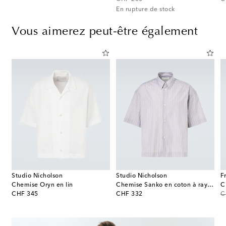
En rupture de stock
Vous aimerez peut-être également
Studio Nicholson
Studio Nicholson
F
rochet de coton
Chemise Oryn en lin
Chemise Sanko en coton à rayures
C
original price
original price
or
CHF 345
CHF 332
C