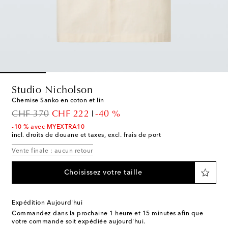
Studio Nicholson
Chemise Sanko en coton et lin
original price
discount price
CHF 370
CHF 222
-40 %
-10 % avec MYEXTRA10
incl. droits de douane et taxes, excl. frais de port
Vente finale : aucun retour
Choisissez votre taille
Expédition Aujourd'hui
Commandez dans la prochaine
1 heure et 15 minutes
afin que
votre commande soit expédiée aujourd'hui.