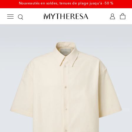
Nouveautés en soldes, tenues de plage jusqu'à -50 %