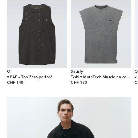
On
Satisfy
O
x PAF – Top Zero perforé
T-shirt MothTech Muscle en coton
x
original price
original price
or
CHF 140
CHF 130
C