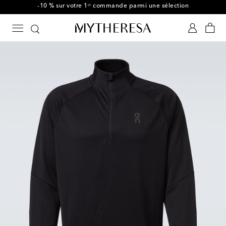
-10 % sur votre 1ʳᵉ commande parmi une sélection