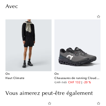
Avec
On
On
Haut Climate
Chaussures de running Cloudmonster 2
original price
discount price
CHF 165
CHF 132
-20 %
Vous aimerez peut-être également