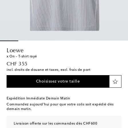
Loewe
x On – T-shirt rayé
original price
CHF 355
incl. droits de douane et taxes, excl. frais de port
Choisissez votre taille
Expédition Immédiate Demain Matin
Commandez aujourd’hui pour que votre colis soit expédié dès
demain matin.
Livraison offerte sur les commandes dès CHF600