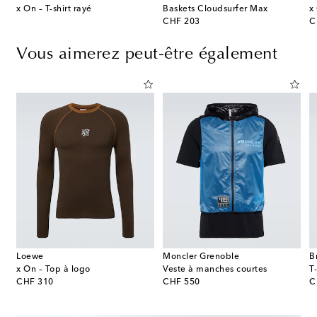
élangé
x On – T-shirt rayé
Baskets Cloudsurfer Max
x
original price
or
CHF 203
C
Vous aimerez peut-être également
Loewe
Moncler Grenoble
B
e
x On – Top à logo
Veste à manches courtes
T
original price
original price
or
CHF 310
CHF 550
C