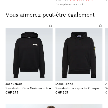
En rupture de stock
Vous aimerez peut-être également
Jacquemus
Stone Island
A
-shirt Perfect en coton et laine
Sweat-shirt Gros Grain en coton
Sweat-shirt à capuche Compass en coton
original price
original price
or
CHF 275
CHF 265
C