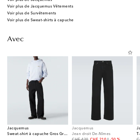
Voir plus de Jacquemus Vêtements
Voir plus de Survêtements
Voir plus de Sweat-shirts à capuche
Avec
Jacquemus
Jacquemus
J
Sweat-shirt à capuche Gros Grain en coton
Jean droit De-Nîmes
T
original price
discount price
or
CHF 420
CHF 210
-50 %
C