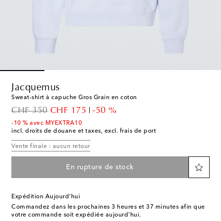
Jacquemus
Sweat-shirt à capuche Gros Grain en coton
original price
discount price
CHF 350
CHF 175
-50 %
-10 % avec MYEXTRA10
incl. droits de douane et taxes, excl. frais de port
Vente finale : aucun retour
En rupture de stock
Expédition Aujourd'hui
Commandez dans les prochaines
3 heures et 37 minutes
afin que
votre commande soit expédiée aujourd'hui.