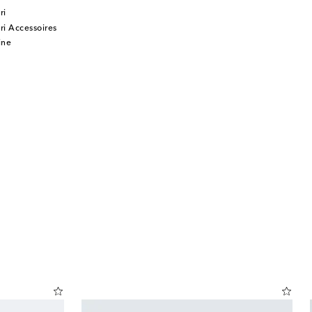
ri
ri Accessoires
ine