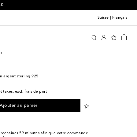
50
Suisse
|
Français
eana Makri
Accessoires
Joaillerie
ts
n argent sterling 925
t taxes, excl. frais de port
Ajouter au panier
rochaines
59 minutes
afin que votre commande