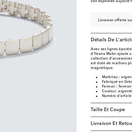
soit expédiée aujourd'h
Livraison offerte 
Détails De L'articl
Avec ses lignes épurées
d'Ileana Makri ajoute u
collection d'accessoir
est doté de maillons pl
magnétique.
Matériau : argent
Fabriqué en Grè
Fermoir : fermoi
Couleur: argent
Numéro d'articl
Taille Et Coupe
Livraison Et Retou