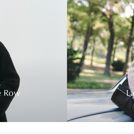
e Row
La