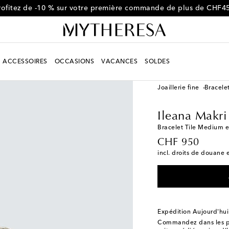
rofitez de -10 % sur votre première commande de plus de CHF4
ACCESSOIRES
OCCASIONS
VACANCES
SOLDES
Homme
Créateurs
Il
Joaillerie fine
Bracele
Ileana Makri
Bracelet Tile Medium e
original price
CHF 950
incl. droits de douane e
Expédition Aujourd'hui
Commandez dans les p