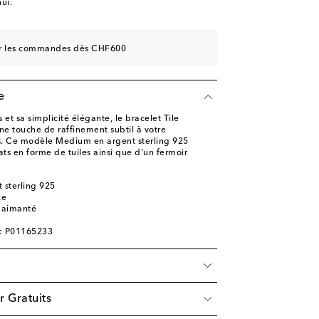
ui.
sur les commandes dès CHF600
e
 et sa simplicité élégante, le bracelet Tile
ne touche de raffinement subtil à votre
es. Ce modèle Medium en argent sterling 925
ats en forme de tuiles ainsi que d'un fermoir
 sterling 925
ce
r aimanté
é
e: P01165233
r Gratuits