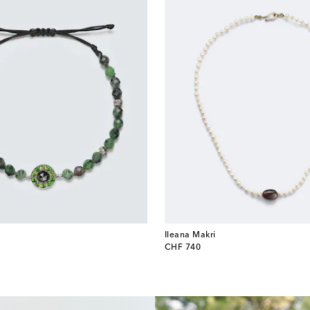
Ileana Makri
original price
CHF 740