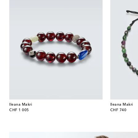
Ileana Makri
Ileana Makri
original price
original price
CHF 1 005
CHF 740