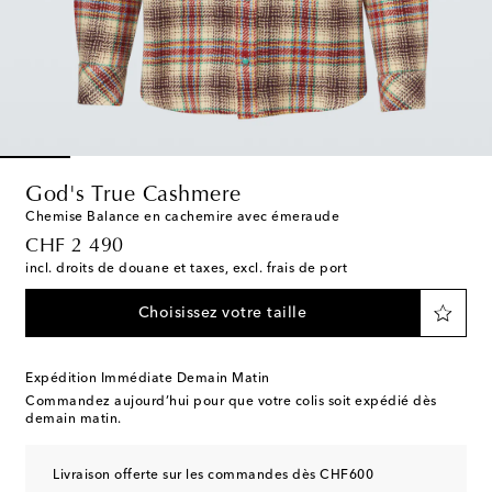
God's True Cashmere
Chemise Balance en cachemire avec émeraude
original price
CHF 2 490
incl. droits de douane et taxes, excl. frais de port
Choisissez votre taille
Expédition Immédiate Demain Matin
Commandez aujourd’hui pour que votre colis soit expédié dès
demain matin.
Livraison offerte sur les commandes dès CHF600