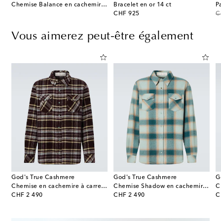
Chemise Balance en cachemire avec émeraude
Bracelet en or 14 ct
P
original price
or
CHF 925
C
Vous aimerez peut-être également
God's True Cashmere
God's True Cashmere
G
avec œil-de-tigre
Chemise en cachemire à carreaux et émeraudes
Chemise Shadow en cachemire à carreaux
original price
original price
or
CHF 2 490
CHF 2 490
C