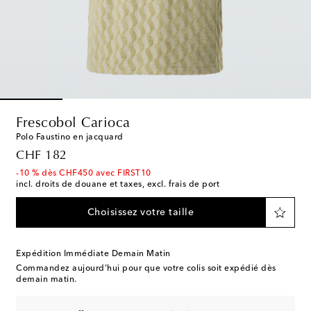
Frescobol Carioca
Polo Faustino en jacquard
original price
CHF 182
-10 % dès CHF450 avec FIRST10
incl. droits de douane et taxes, excl. frais de port
Choisissez votre taille
Expédition Immédiate Demain Matin
Commandez aujourd’hui pour que votre colis soit expédié dès
demain matin.