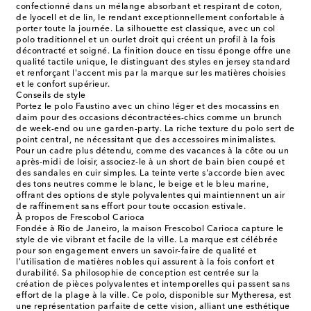
confectionné dans un mélange absorbant et respirant de coton,
de lyocell et de lin, le rendant exceptionnellement confortable à
porter toute la journée. La silhouette est classique, avec un col
polo traditionnel et un ourlet droit qui créent un profil à la fois
décontracté et soigné. La finition douce en tissu éponge offre une
qualité tactile unique, le distinguant des styles en jersey standard
et renforçant l'accent mis par la marque sur les matières choisies
et le confort supérieur.
Conseils de style
Portez le polo Faustino avec un chino léger et des mocassins en
daim pour des occasions décontractées-chics comme un brunch
de week-end ou une garden-party. La riche texture du polo sert de
point central, ne nécessitant que des accessoires minimalistes.
Pour un cadre plus détendu, comme des vacances à la côte ou un
après-midi de loisir, associez-le à un short de bain bien coupé et
des sandales en cuir simples. La teinte verte s'accorde bien avec
des tons neutres comme le blanc, le beige et le bleu marine,
offrant des options de style polyvalentes qui maintiennent un air
de raffinement sans effort pour toute occasion estivale.
À propos de Frescobol Carioca
Fondée à Rio de Janeiro, la maison Frescobol Carioca capture le
style de vie vibrant et facile de la ville. La marque est célébrée
pour son engagement envers un savoir-faire de qualité et
l'utilisation de matières nobles qui assurent à la fois confort et
durabilité. Sa philosophie de conception est centrée sur la
création de pièces polyvalentes et intemporelles qui passent sans
effort de la plage à la ville. Ce polo, disponible sur Mytheresa, est
une représentation parfaite de cette vision, alliant une esthétique