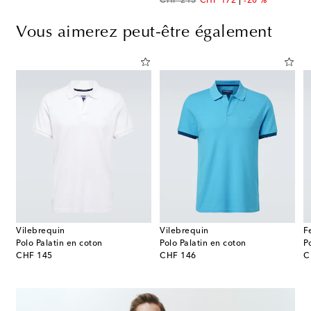
original price
discount price
CHF 215
CHF 172
-20 %
Vous aimerez peut-être également
Vilebrequin
Vilebrequin
F
Polo Palatin en coton
Polo Palatin en coton
P
original price
original price
or
CHF 145
CHF 146
C