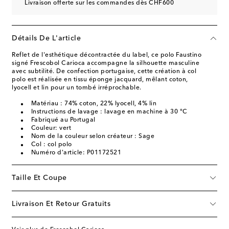
Livraison offerte sur les commandes dès CHF600
Détails De L'article
Reflet de l'esthétique décontractée du label, ce polo Faustino
signé Frescobol Carioca accompagne la silhouette masculine
avec subtilité. De confection portugaise, cette création à col
polo est réalisée en tissu éponge jacquard, mêlant coton,
lyocell et lin pour un tombé irréprochable.
Matériau : 74% coton, 22% lyocell, 4% lin
Instructions de lavage : lavage en machine à 30 °C
Fabriqué au Portugal
Couleur: vert
Nom de la couleur selon créateur : Sage
Col : col polo
Numéro d'article: P01172521
Taille Et Coupe
Livraison Et Retour Gratuits