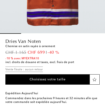
Dries Van Noten
Chemise en satin rayée à ornement
original price
discount price
CHF 1 165
CHF 699
-40 %
-10 % avec MYEXTRA10
incl. droits de douane et taxes, excl. frais de port
Vente finale : aucun retour
Choisissez votre taille
Expédition Aujourd'hui
Commandez dans les prochaines
9 heures et 32 minutes
afin que
votre commande soit expédiée aujourd'hui.