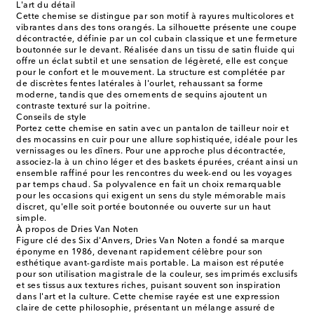
L'art du détail
Cette chemise se distingue par son motif à rayures multicolores et
vibrantes dans des tons orangés. La silhouette présente une coupe
décontractée, définie par un col cubain classique et une fermeture
boutonnée sur le devant. Réalisée dans un tissu de satin fluide qui
offre un éclat subtil et une sensation de légèreté, elle est conçue
pour le confort et le mouvement. La structure est complétée par
de discrètes fentes latérales à l'ourlet, rehaussant sa forme
moderne, tandis que des ornements de sequins ajoutent un
contraste texturé sur la poitrine.
Conseils de style
Portez cette chemise en satin avec un pantalon de tailleur noir et
des mocassins en cuir pour une allure sophistiquée, idéale pour les
vernissages ou les dîners. Pour une approche plus décontractée,
associez-la à un chino léger et des baskets épurées, créant ainsi un
ensemble raffiné pour les rencontres du week-end ou les voyages
par temps chaud. Sa polyvalence en fait un choix remarquable
pour les occasions qui exigent un sens du style mémorable mais
discret, qu'elle soit portée boutonnée ou ouverte sur un haut
simple.
À propos de Dries Van Noten
Figure clé des Six d'Anvers, Dries Van Noten a fondé sa marque
éponyme en 1986, devenant rapidement célèbre pour son
esthétique avant-gardiste mais portable. La maison est réputée
pour son utilisation magistrale de la couleur, ses imprimés exclusifs
et ses tissus aux textures riches, puisant souvent son inspiration
dans l'art et la culture. Cette chemise rayée est une expression
claire de cette philosophie, présentant un mélange assuré de