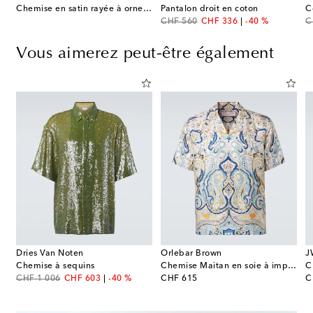
Chemise en satin rayée à ornement
Pantalon droit en coton
C
original price
discount price
or
CHF 560
CHF 336
-40 %
C
Vous aimerez peut-être également
Dries Van Noten
Orlebar Brown
J
Chemise à sequins
Chemise Maitan en soie à imprimé paisley
original price
discount price
original price
or
CHF 1 006
CHF 603
-40 %
CHF 615
C