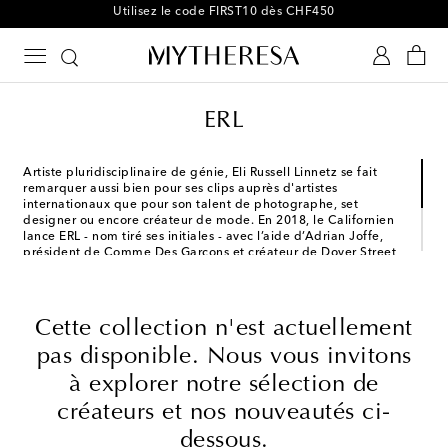
-10 % sur votre 1ʳᵉ commande parmi une sélection
ERL
Artiste pluridisciplinaire de génie, Eli Russell Linnetz se fait
remarquer aussi bien pour ses clips auprès d'artistes
internationaux que pour son talent de photographe, set
designer ou encore créateur de mode. En 2018, le Californien
lance ERL - nom tiré ses initiales - avec l’aide d’Adrian Joffe,
président de Comme Des Garçons et créateur de Dover Street
Market. Largement influencé par la culture surf de Venice
Beach, ERL crée des collections unisexes ultra colorées,
confortables et décontractées, composées de basiques
incontournables : doudounes, mailles, pantalons en velours
Cette collection n'est actuellement
côtelé, t-shirts ou sweat-shirts.
pas disponible. Nous vous invitons
à explorer notre sélection de
créateurs et nos nouveautés ci-
dessous.