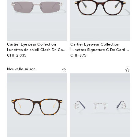
Cartier Eyewear Collection
Cartier Eyewear Collection
Lunettes de soleil Clash De Cartier
Lunettes Signature C De Cartier rondes
original price
original price
CHF 2 035
CHF 875
Nouvelle saison