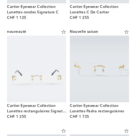
Cartier Eyewear Collection
Cartier Eyewear Collection
Lunettes rondes Signature C
Lunettes C De Cartier
original price
original price
CHF 1 125
CHF 1 255
nouveauté
Nouvelle saison
Cartier Eyewear Collection
Cartier Eyewear Collection
Lunettes rectangulaires Signature C De Cartier
Lunettes Pasha rectangulaires
original price
original price
CHF 1 255
CHF 1 735