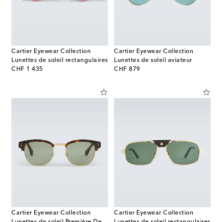
Cartier Eyewear Collection
Cartier Eyewear Collection
Lunettes de soleil rectangulaires
Lunettes de soleil aviateur
original price
original price
CHF 1 435
CHF 879
Cartier Eyewear Collection
Cartier Eyewear Collection
Lunettes de soleil Première De Cartier
Lunettes de soleil rectangulaires