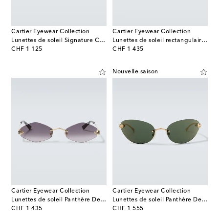
Cartier Eyewear Collection
Cartier Eyewear Collection
Lunettes de soleil Signature C rondes
Lunettes de soleil rectangulaires Première De Cartier
original price
original price
CHF 1 125
CHF 1 435
Nouvelle saison
Cartier Eyewear Collection
Cartier Eyewear Collection
Lunettes de soleil Panthère De Cartier ovales
Lunettes de soleil Panthère De Cartier
original price
original price
CHF 1 435
CHF 1 555