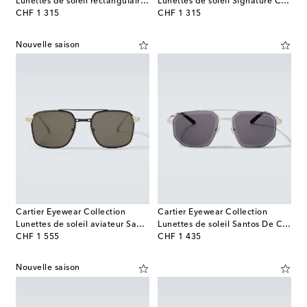
Lunettes de soleil rectangulaires Signature C de Cartier
Lunettes de soleil Signature C De Cartier rectangulaires
original price
original price
CHF 1 315
CHF 1 315
Nouvelle saison
Cartier Eyewear Collection
Cartier Eyewear Collection
Lunettes de soleil aviateur Santos De Cartier
Lunettes de soleil Santos De Cartier aviateur
original price
original price
CHF 1 555
CHF 1 435
Nouvelle saison