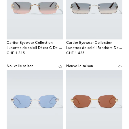
Cartier Eyewear Collection
Cartier Eyewear Collection
Lunettes de soleil Décor C De Cartier
Lunettes de soleil Panthère De Cartier
original price
original price
CHF 1 315
CHF 1 435
Nouvelle saison
Nouvelle saison