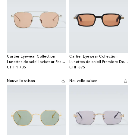
Cartier Eyewear Collection
Cartier Eyewear Collection
Lunettes de soleil aviateur Pasha
Lunettes de soleil Première De Cartier rectangulaires
original price
original price
CHF 1 735
CHF 875
Nouvelle saison
Nouvelle saison