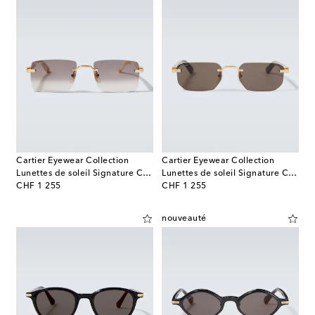
Cartier Eyewear Collection
Cartier Eyewear Collection
Lunettes de soleil Signature C De Cartier
Lunettes de soleil Signature C rectangulaires
original price
original price
CHF 1 255
CHF 1 255
nouveauté