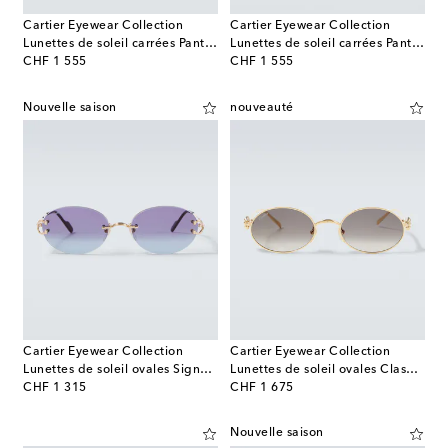
Cartier Eyewear Collection
Cartier Eyewear Collection
Lunettes de soleil carrées Panthère De Cartier
Lunettes de soleil carrées Panthère De Cartier
original price
original price
CHF 1 555
CHF 1 555
Nouvelle saison
nouveauté
Cartier Eyewear Collection
Cartier Eyewear Collection
Lunettes de soleil ovales Signature C
Lunettes de soleil ovales Clash de Cartier
original price
original price
CHF 1 315
CHF 1 675
Nouvelle saison