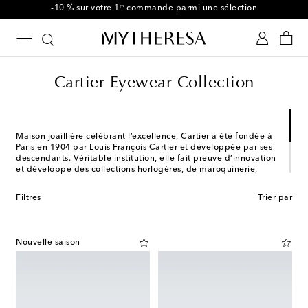
-10 % sur votre 1ʳᵉ commande parmi une sélection
Cartier Eyewear Collection
Maison joaillière célébrant l’excellence, Cartier a été fondée à
Paris en 1904 par Louis François Cartier et développée par ses
descendants. Véritable institution, elle fait preuve d’innovation
et développe des collections horlogères, de maroquinerie,
ainsi qu’une gamme de lunettes Cartier Eyewear Collection
lancée en janvier 2018 suite à l'association exceptionnelle des
Filtres
Trier par
groupes Kering Eyewear et Richemont SA. Les
créations soulignent le visage de toute l’élégance et la
virtuosité de la maison parisienne, riche d’un savoir-faire pluri-
centenaire.
Nouvelle saison