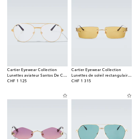
Cartier Eyewear Collection
Cartier Eyewear Collection
Lunettes aviateur Santos De Cartier
Lunettes de soleil rectangulaires Panthère de Cartier
original price
original price
CHF 1 125
CHF 1 315