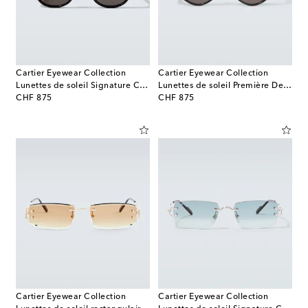
Cartier Eyewear Collection
Cartier Eyewear Collection
Lunettes de soleil Signature C De Cartier rondes
Lunettes de soleil Première De Cartier
original price
original price
CHF 875
CHF 875
Cartier Eyewear Collection
Cartier Eyewear Collection