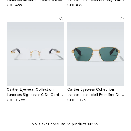
original price
original price
CHF 466
CHF 879
Cartier Eyewear Collection
Cartier Eyewear Collection
Lunettes Signature C De Cartier rectangulaires
Lunettes de soleil Première De Cartier rectangulaires
original price
original price
CHF 1 255
CHF 1 125
Vous avez consulté 36 produits sur 36.