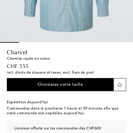
Charvet
Chemise rayée en coton
original price
CHF 555
incl. droits de douane et taxes, excl. frais de port
Choisissez votre taille
Expédition Aujourd'hui
Commandez dans la prochaine
1 heure et 59 minutes
afin que
votre commande soit expédiée aujourd'hui.
Livraison offerte sur les commandes dès CHF600