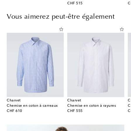
original price
or
CHF 515
C
Vous aimerez peut-être également
Charvet
Charvet
C
Chemise en coton à carreaux
Chemise en coton à rayures
C
original price
original price
or
CHF 610
CHF 555
C