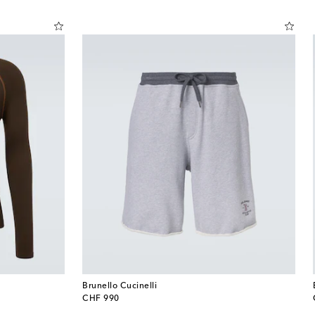
Brunello Cucinelli
original price
CHF 990