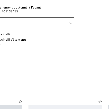
iellement boutonné à l'avant
e: P01138455
cinelli
ucinelli Vêtements
r