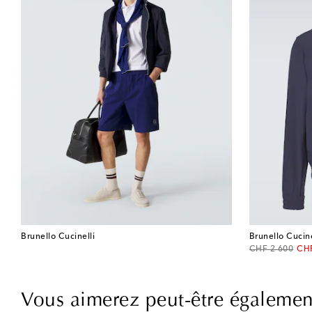
Brunello Cucinelli
Brunello Cucine
original price
dis
CHF 2 600
CHF
Vous aimerez peut-être égalemen