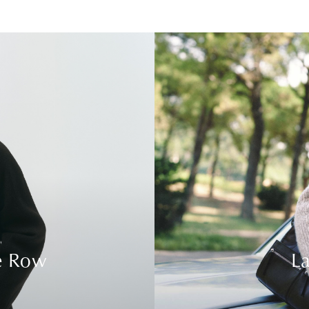
e Row
La