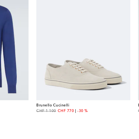
Brunello Cucinelli
original price
discount price
CHF 1 100
CHF 770
-30 %