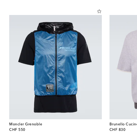
Moncler Grenoble
Brunello Cucine
original price
original price
CHF 550
CHF 830