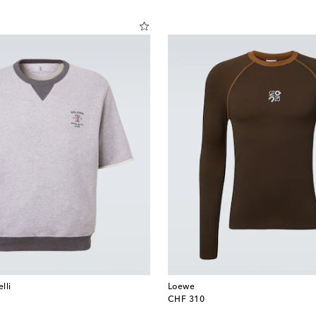
lli
Loewe
original price
CHF 310