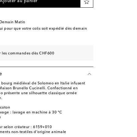
Ajouter au panier
 Demain Matin
 pour que votre colis soit expédié dès demain
sur les commandes dès CHF600
e
 du bourg médiéval de Solomeo en Italie infusent
Maison Brunello Cucinelli. Confectionné en
lo présente une silhouette classique ornée
e.
 coton
lavage : lavage en machine à 30 °C
e
r selon créateur : 6159+010
ments non-textiles d'origine animale