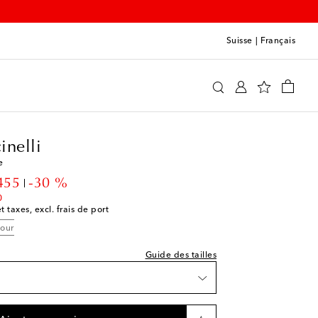
Suisse
|
Français
unello Cucinelli
Vêtements
Activewear
Hauts
e indiquée
inelli
e
st
unt price
455
-30 %
ist
0
t taxes, excl. frais de port
st
tour
ist
Guide des tailles
hlist
e
shlist