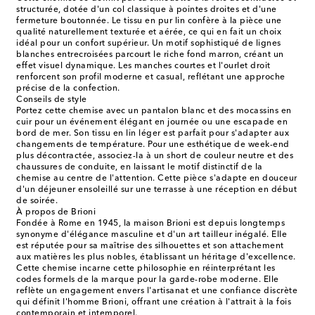
structurée, dotée d'un col classique à pointes droites et d'une
fermeture boutonnée. Le tissu en pur lin confère à la pièce une
qualité naturellement texturée et aérée, ce qui en fait un choix
idéal pour un confort supérieur. Un motif sophistiqué de lignes
blanches entrecroisées parcourt le riche fond marron, créant un
effet visuel dynamique. Les manches courtes et l'ourlet droit
renforcent son profil moderne et casual, reflétant une approche
précise de la confection.
Conseils de style
Portez cette chemise avec un pantalon blanc et des mocassins en
cuir pour un événement élégant en journée ou une escapade en
bord de mer. Son tissu en lin léger est parfait pour s'adapter aux
changements de température. Pour une esthétique de week-end
plus décontractée, associez-la à un short de couleur neutre et des
chaussures de conduite, en laissant le motif distinctif de la
chemise au centre de l'attention. Cette pièce s'adapte en douceur
d'un déjeuner ensoleillé sur une terrasse à une réception en début
de soirée.
À propos de Brioni
Fondée à Rome en 1945, la maison Brioni est depuis longtemps
synonyme d'élégance masculine et d'un art tailleur inégalé. Elle
est réputée pour sa maîtrise des silhouettes et son attachement
aux matières les plus nobles, établissant un héritage d'excellence.
Cette chemise incarne cette philosophie en réinterprétant les
codes formels de la marque pour la garde-robe moderne. Elle
reflète un engagement envers l'artisanat et une confiance discrète
qui définit l'homme Brioni, offrant une création à l'attrait à la fois
contemporain et intemporel.