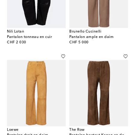
Nili Lotan
Brunello Cucinelli
Pantalon tonneau en cuir
Pantalon ample en daim
original price
original price
CHF 2 030
CHF 5 000
Loewe
The Row