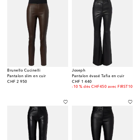
Brunello Cucinelli
Joseph
Pantalon slim en cuir
Pantalon évasé Tafia en cuir
original price
original price
CHF 2 950
CHF 1 440
-10 % dès CHF450 avec FIRST10