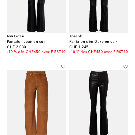
Nili Lotan
Joseph
Pantalon Joan en cuir
Pantalon slim Duke en cuir
original price
original price
CHF 2 030
CHF 1 245
-10 % dès CHF450 avec FIRST10
-10 % dès CHF450 avec FIRST10