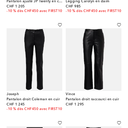
Pantalon ajusté JP Twenty en cuir
Legging Carolyn en daim
original price
original price
CHF 1 205
CHF 985
-10 % dès CHF450 avec FIRST10
-10 % dès CHF450 avec FIRST10
Joseph
Vince
Pantalon droit Coleman en cuir
Pantalon droit raccourci en cuir
original price
original price
CHF 1 245
CHF 1 295
-10 % dès CHF450 avec FIRST10