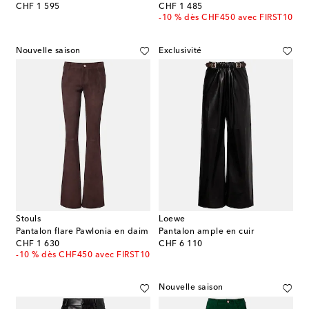
original price
original price
CHF 1 595
CHF 1 485
-10 % dès CHF450 avec FIRST10
Nouvelle saison
Exclusivité
Stouls
Loewe
Pantalon flare Pawlonia en daim
Pantalon ample en cuir
original price
original price
CHF 1 630
CHF 6 110
-10 % dès CHF450 avec FIRST10
Nouvelle saison