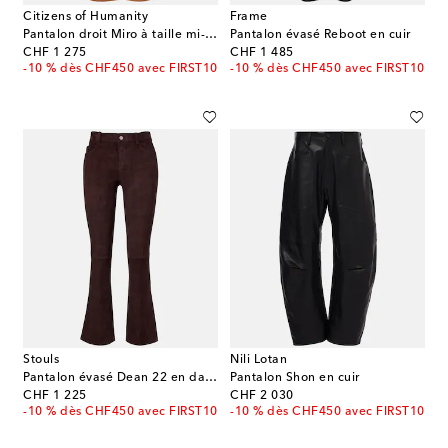
Citizens of Humanity
Frame
Pantalon droit Miro à taille mi-haute en daim
Pantalon évasé Reboot en cuir
original price
original price
CHF 1 275
CHF 1 485
-10 % dès CHF450 avec FIRST10
-10 % dès CHF450 avec FIRST10
Stouls
Nili Lotan
Pantalon évasé Dean 22 en daim
Pantalon Shon en cuir
original price
original price
CHF 1 225
CHF 2 030
-10 % dès CHF450 avec FIRST10
-10 % dès CHF450 avec FIRST10