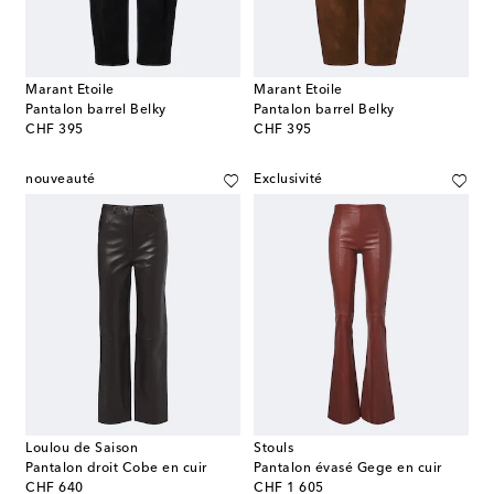
Marant Etoile
Marant Etoile
Pantalon barrel Belky
Pantalon barrel Belky
original price
original price
CHF 395
CHF 395
nouveauté
Exclusivité
Loulou de Saison
Stouls
Pantalon droit Cobe en cuir
Pantalon évasé Gege en cuir
original price
original price
CHF 640
CHF 1 605