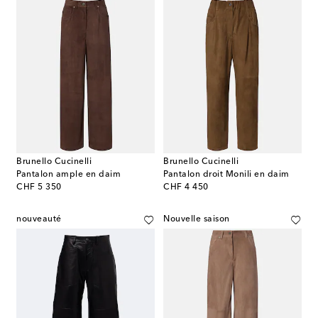
Brunello Cucinelli
Brunello Cucinelli
Pantalon ample en daim
Pantalon droit Monili en daim
original price
original price
CHF 5 350
CHF 4 450
nouveauté
Nouvelle saison