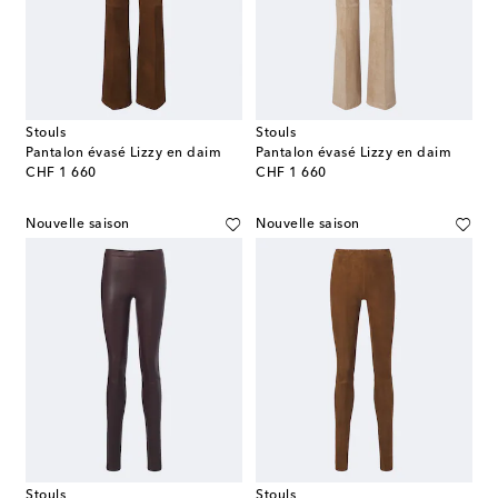
Stouls
Stouls
Pantalon évasé Lizzy en daim
Pantalon évasé Lizzy en daim
original price
original price
CHF 1 660
CHF 1 660
Nouvelle saison
Nouvelle saison
Stouls
Stouls