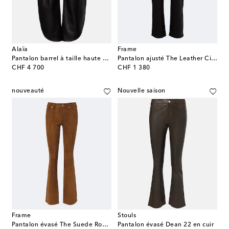
Alaïa
Frame
Pantalon barrel à taille haute en cuir
Pantalon ajusté The Leather Cigarette en cuir
original price
original price
CHF 4 700
CHF 1 380
nouveauté
Nouvelle saison
Frame
Stouls
Pantalon évasé The Suede Rodeo en daim
Pantalon évasé Dean 22 en cuir