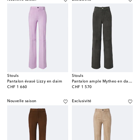
Stouls
Stouls
Pantalon évasé Lizzy en daim
Pantalon ample Mytheo en daim
original price
original price
CHF 1 660
CHF 1 570
Nouvelle saison
Exclusivité