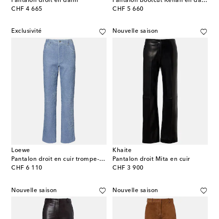
Pantalon droit en daim
Pantalon bootcut Kenan en daim
original price
original price
CHF 4 665
CHF 5 660
Exclusivité
Nouvelle saison
Loewe
Khaite
Pantalon droit en cuir trompe-l’œil
Pantalon droit Mita en cuir
original price
original price
CHF 6 110
CHF 3 900
Nouvelle saison
Nouvelle saison