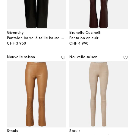
Givenchy
Brunello Cucinelli
Pantalon barrel à taille haute en cuir
Pantalon en cuir
original price
original price
CHF 3 950
CHF 4 990
Nouvelle saison
Nouvelle saison
Stouls
Stouls