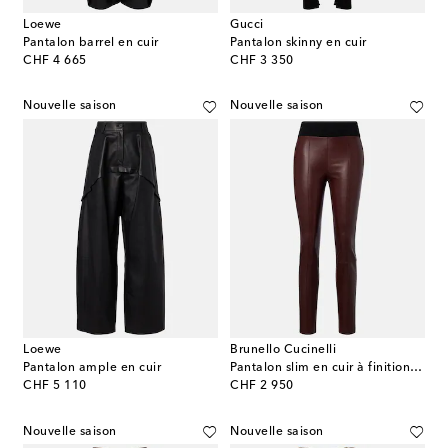
Loewe
Gucci
Pantalon barrel en cuir
Pantalon skinny en cuir
original price
original price
CHF 4 665
CHF 3 350
Nouvelle saison
Nouvelle saison
Loewe
Brunello Cucinelli
Pantalon ample en cuir
Pantalon slim en cuir à finitions en laine
original price
original price
CHF 5 110
CHF 2 950
Nouvelle saison
Nouvelle saison