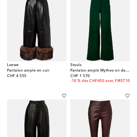
Loewe
Stouls
Pantalon ample en cuir
Pantalon ample Mytheo en daim
original price
original price
CHF 4 555
CHF 1 570
-10 % dès CHF450 avec FIRST10