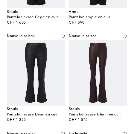
Stouls
Arma
Pantalon évasé Gege en cuir
Pantalon ample en cuir
original price
original price
CHF 1 605
CHF 590
Nouvelle saison
Nouvelle saison
Stouls
Stouls
Pantalon évasé Dean en cuir
Pantalon évasé Icham en cuir
original price
original price
CHF 1 225
CHF 1 545
Nouvelle saison
Exclusivité