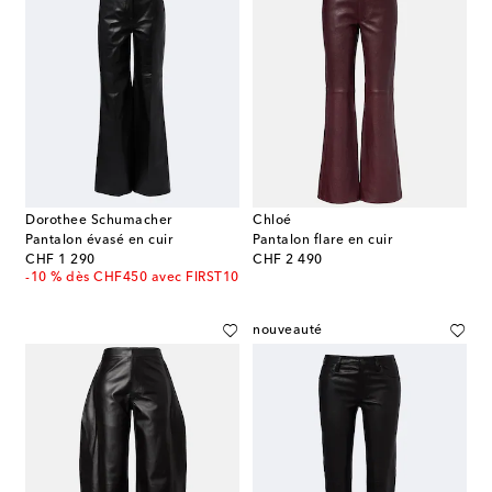
Dorothee Schumacher
Chloé
Pantalon évasé en cuir
Pantalon flare en cuir
original price
original price
CHF 1 290
CHF 2 490
-10 % dès CHF450 avec FIRST10
nouveauté