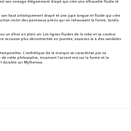
 est son corsage élégamment drapé qui crée une silhouette fluide et
r son haut artistiquement drapé et une jupe longue et fluide qui crée
uction inclut des panneaux précis qui en rehaussent la forme, tandis
un dîner en plein air. Les lignes fluides de la robe et sa couleur
une occasion plus décontractée en journée, associez-la à des sandales
temporelles. L'esthétique de la marque se caractérise par sa
 de cette philosophie, incarnant l'accent mis sur la forme et la
et durable sur Mytheresa.