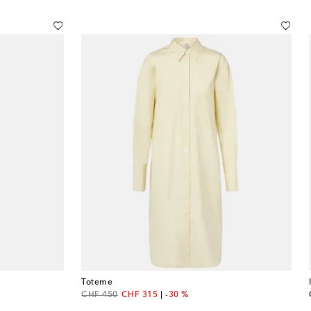
Toteme
original price
discount price
CHF 450
CHF 315
-30 %