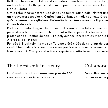
Reflétant la vision de Toteme d'un uniforme moderne, cette robe long
architecturale. Cette pièce est conçue pour des transitions sans eff
L'art du détail
Cette robe longue est réalisée dans une teinte jaune pâle, offrant une
un mouvement gracieux. Confectionnée dans un mélange texturé de lin et
qu'une fermeture à glissière dissimulée à l'arrière assure une ligne n
Conseils de style
Portez cette robe longue drapée avec des sandales à talons minimalist
jaune discrète offrent une toile de fond raffinée pour des bijoux aff
plates et des lunettes de soleil. La polyvalence inhérente du modèle
À propos de Toteme
Fondée à Stockholm, la maison Toteme a été créée dans le but de conc
sensibilité minimaliste, ses silhouettes précises et son engagement en
fonctionnalité. Chaque collection s'appuie sur cette base, offrant une
The finest edit in luxury
Collaborat
La sélection la plus pointue avec plus de 200
Des collections 
créateurs de luxe internationaux
trouverez nulle p