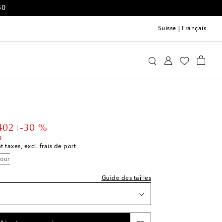
50
Suisse
|
Français
teme
Vêtements
Robes
Bureau
e indiquée
unt price
402
-30 %
0
t taxes, excl. frais de port
ishlist
tour
ishlist
Guide des tailles
ishlist
e
ishlist