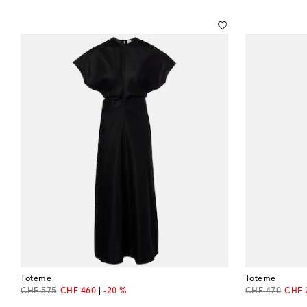
Toteme
Toteme
original price
discount price
original price
disco
CHF 575
CHF 460
-20 %
CHF 470
CHF 