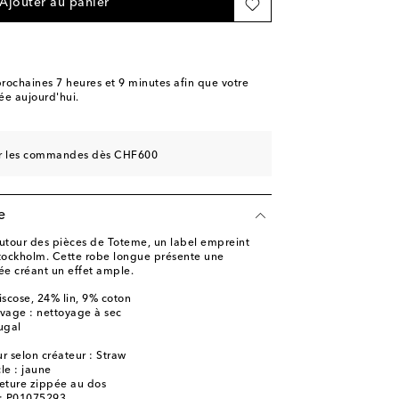
Ajouter au panier
rochaines
7 heures et 9 minutes
afin que votre
e aujourd'hui.
sur les commandes dès CHF600
e
autour des pièces de Toteme, un label empreint
tockholm. Cette robe longue présente une
ée créant un effet ample.
iscose, 24% lin, 9% coton
avage : nettoyage à sec
ugal
r selon créateur : Straw
cle : jaune
eture zippée au dos