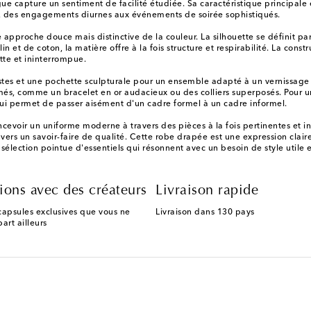
ue capture un sentiment de facilité étudiée. Sa caractéristique principale
ort, des engagements diurnes aux événements de soirée sophistiqués.
 approche douce mais distinctive de la couleur. La silhouette se définit pa
 de coton, la matière offre à la fois structure et respirabilité. La constr
ette et ininterrompue.
es et une pochette sculpturale pour un ensemble adapté à un vernissage ou 
irmés, comme un bracelet en or audacieux ou des colliers superposés. Pour 
 lui permet de passer aisément d'un cadre formel à un cadre informel.
evoir un uniforme moderne à travers des pièces à la fois pertinentes et in
vers un savoir-faire de qualité. Cette robe drapée est une expression claire
 sélection pointue d'essentiels qui résonnent avec un besoin de style utile 
ions avec des créateurs
Livraison rapide
capsules exclusives que vous ne
Livraison dans 130 pays
art ailleurs