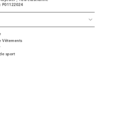
olyester , 18% élasthanne
e: P01122024
e
de Vêtements
r
 de sport