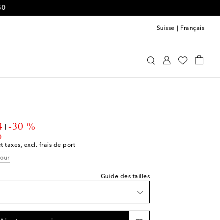
50
Suisse
|
Français
e Upside
Vêtements
Activewear
Brassières
e indiquée
t price
4
-30 %
list
0
t taxes, excl. frais de port
tour
Guide des tailles
e