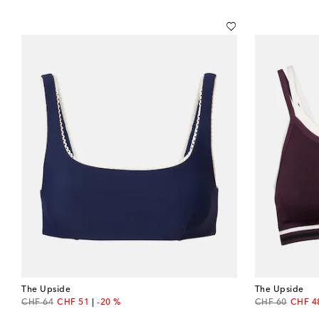
The Upside
The Upside
original price
discount price
original price
discou
CHF 64
CHF 51
-20 %
CHF 60
CHF 4