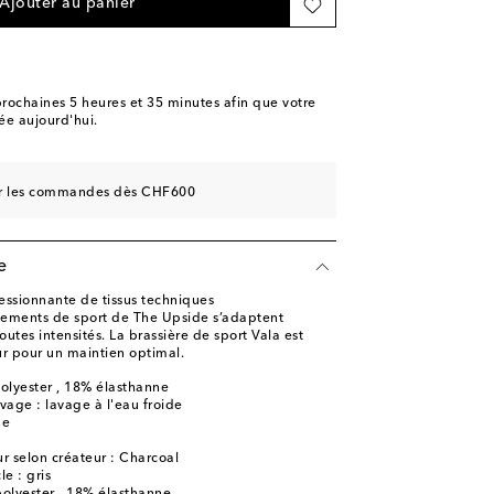
Ajouter au panier
rochaines
5 heures et 35 minutes
afin que votre
e aujourd'hui.
sur les commandes dès CHF600
e
ssionnante de tissus techniques
tements de sport de The Upside s’adaptent
utes intensités. La brassière de sport Vala est
r pour un maintien optimal.
olyester , 18% élasthanne
avage : lavage à l'eau froide
ne
r selon créateur : Charcoal
le : gris