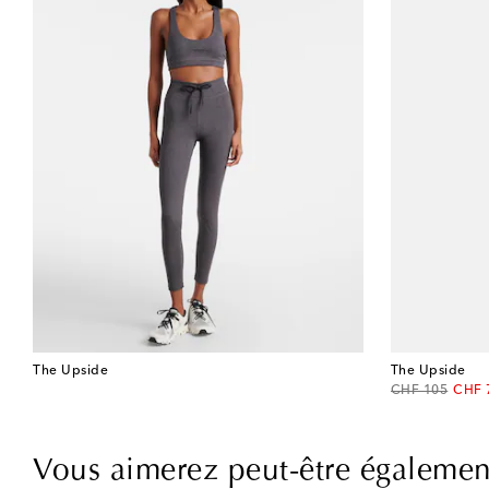
The Upside
The Upside
original price
disco
CHF 105
CHF 
Vous aimerez peut-être égalemen