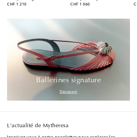
original price
original price
or
CHF 1 210
CHF 1 060
C
Ballerines signature
Découvrir
L'actualité de Mytheresa