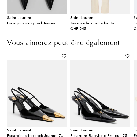
Saint Laurent
Saint Laurent
S
Escarpins slingback Renée
Jean wide à taille haute
S
original price
or
CHF 945
C
Vous aimerez peut-être également
Saint Laurent
Saint Laurent
S
G Canvas
Escarpins slingback Jeanne 75 en cuir
Escarpins Babylone Breteuil 75