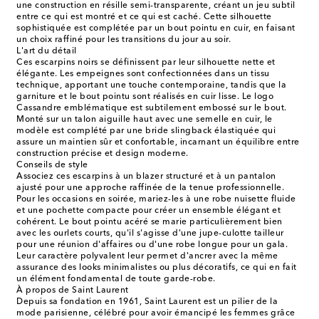
une construction en résille semi-transparente, créant un jeu subtil
entre ce qui est montré et ce qui est caché. Cette silhouette
sophistiquée est complétée par un bout pointu en cuir, en faisant
un choix raffiné pour les transitions du jour au soir.
L'art du détail
Ces escarpins noirs se définissent par leur silhouette nette et
élégante. Les empeignes sont confectionnées dans un tissu
technique, apportant une touche contemporaine, tandis que la
garniture et le bout pointu sont réalisés en cuir lisse. Le logo
Cassandre emblématique est subtilement embossé sur le bout.
Monté sur un talon aiguille haut avec une semelle en cuir, le
modèle est complété par une bride slingback élastiquée qui
assure un maintien sûr et confortable, incarnant un équilibre entre
construction précise et design moderne.
Conseils de style
Associez ces escarpins à un blazer structuré et à un pantalon
ajusté pour une approche raffinée de la tenue professionnelle.
Pour les occasions en soirée, mariez-les à une robe nuisette fluide
et une pochette compacte pour créer un ensemble élégant et
cohérent. Le bout pointu acéré se marie particulièrement bien
avec les ourlets courts, qu'il s'agisse d'une jupe-culotte tailleur
pour une réunion d'affaires ou d'une robe longue pour un gala.
Leur caractère polyvalent leur permet d'ancrer avec la même
assurance des looks minimalistes ou plus décoratifs, ce qui en fait
un élément fondamental de toute garde-robe.
À propos de Saint Laurent
Depuis sa fondation en 1961, Saint Laurent est un pilier de la
mode parisienne, célébré pour avoir émancipé les femmes grâce