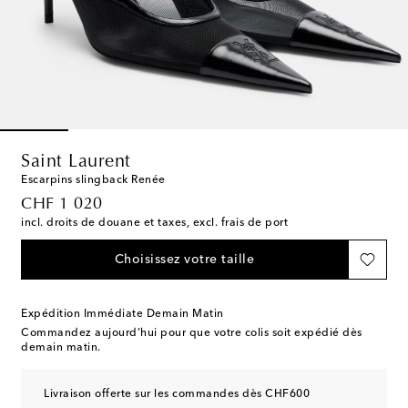
Saint Laurent
Escarpins slingback Renée
original price
CHF 1 020
incl. droits de douane et taxes, excl. frais de port
Choisissez votre taille
Expédition Immédiate Demain Matin
Commandez aujourd’hui pour que votre colis soit expédié dès
demain matin.
Livraison offerte sur les commandes dès CHF600