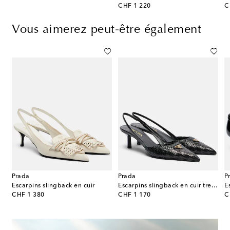
original price
or
CHF 1 220
C
Vous aimerez peut-être également
Prada
Prada
P
mpensées Cube en daim
Escarpins slingback en cuir
Escarpins slingback en cuir tressé
E
original price
original price
or
CHF 1 380
CHF 1 170
C