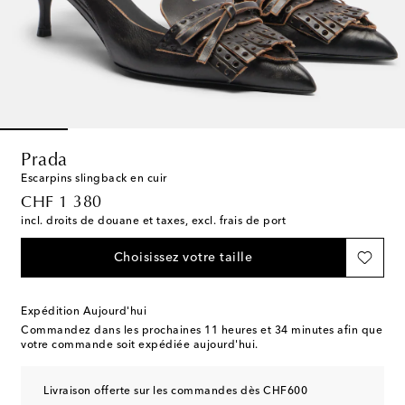
Prada
Escarpins slingback en cuir
original price
CHF 1 380
incl. droits de douane et taxes, excl. frais de port
Choisissez votre taille
Expédition Aujourd'hui
Commandez dans les prochaines
11 heures et 34 minutes
afin que
votre commande soit expédiée aujourd'hui.
Livraison offerte sur les commandes dès CHF600