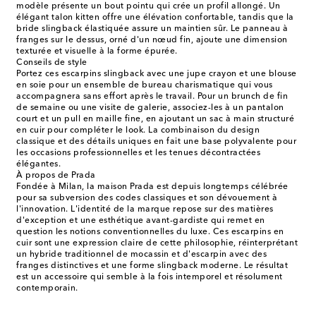
modèle présente un bout pointu qui crée un profil allongé. Un
élégant talon kitten offre une élévation confortable, tandis que la
bride slingback élastiquée assure un maintien sûr. Le panneau à
franges sur le dessus, orné d'un nœud fin, ajoute une dimension
texturée et visuelle à la forme épurée.
Conseils de style
Portez ces escarpins slingback avec une jupe crayon et une blouse
en soie pour un ensemble de bureau charismatique qui vous
accompagnera sans effort après le travail. Pour un brunch de fin
de semaine ou une visite de galerie, associez-les à un pantalon
court et un pull en maille fine, en ajoutant un sac à main structuré
en cuir pour compléter le look. La combinaison du design
classique et des détails uniques en fait une base polyvalente pour
les occasions professionnelles et les tenues décontractées
élégantes.
À propos de Prada
Fondée à Milan, la maison Prada est depuis longtemps célébrée
pour sa subversion des codes classiques et son dévouement à
l'innovation. L'identité de la marque repose sur des matières
d'exception et une esthétique avant-gardiste qui remet en
question les notions conventionnelles du luxe. Ces escarpins en
cuir sont une expression claire de cette philosophie, réinterprétant
un hybride traditionnel de mocassin et d'escarpin avec des
franges distinctives et une forme slingback moderne. Le résultat
est un accessoire qui semble à la fois intemporel et résolument
contemporain.