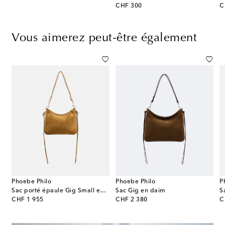
original price
or
CHF 300
C
Vous aimerez peut-être également
Phoebe Philo
Phoebe Philo
P
ia
Sac porté épaule Gig Small en daim
Sac Gig en daim
S
original price
original price
or
CHF 1 955
CHF 2 380
C