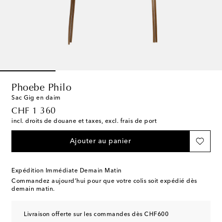
Phoebe Philo
Sac Gig en daim
original price
CHF 1 360
incl. droits de douane et taxes, excl. frais de port
Ajouter au panier
Expédition Immédiate Demain Matin
Commandez aujourd’hui pour que votre colis soit expédié dès
demain matin.
Livraison offerte sur les commandes dès CHF600