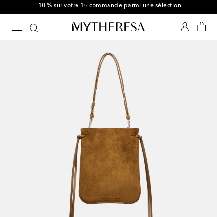
-10 % sur votre 1ʳᵉ commande parmi une sélection