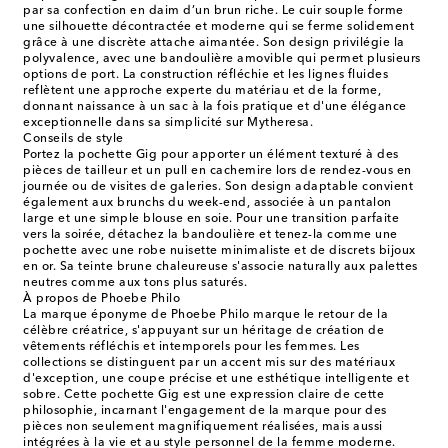
par sa confection en daim d’un brun riche. Le cuir souple forme
une silhouette décontractée et moderne qui se ferme solidement
grâce à une discrète attache aimantée. Son design privilégie la
polyvalence, avec une bandoulière amovible qui permet plusieurs
options de port. La construction réfléchie et les lignes fluides
reflètent une approche experte du matériau et de la forme,
donnant naissance à un sac à la fois pratique et d'une élégance
exceptionnelle dans sa simplicité sur Mytheresa.
Conseils de style
Portez la pochette Gig pour apporter un élément texturé à des
pièces de tailleur et un pull en cachemire lors de rendez-vous en
journée ou de visites de galeries. Son design adaptable convient
également aux brunchs du week-end, associée à un pantalon
large et une simple blouse en soie. Pour une transition parfaite
vers la soirée, détachez la bandoulière et tenez-la comme une
pochette avec une robe nuisette minimaliste et de discrets bijoux
en or. Sa teinte brune chaleureuse s'associe naturally aux palettes
neutres comme aux tons plus saturés.
À propos de Phoebe Philo
La marque éponyme de Phoebe Philo marque le retour de la
célèbre créatrice, s'appuyant sur un héritage de création de
vêtements réfléchis et intemporels pour les femmes. Les
collections se distinguent par un accent mis sur des matériaux
d'exception, une coupe précise et une esthétique intelligente et
sobre. Cette pochette Gig est une expression claire de cette
philosophie, incarnant l'engagement de la marque pour des
pièces non seulement magnifiquement réalisées, mais aussi
intégrées à la vie et au style personnel de la femme moderne.