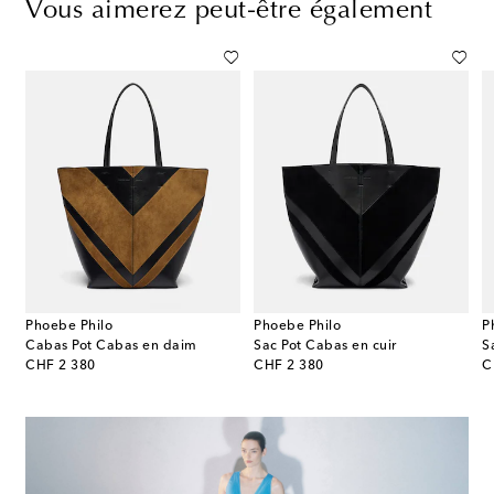
Vous aimerez peut-être également
Phoebe Philo
Phoebe Philo
P
Cabas Pot Cabas en daim
Sac Pot Cabas en cuir
S
original price
original price
or
CHF 2 380
CHF 2 380
C