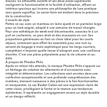
douces. Sa silhouette ouverte et ses deux anses supérieures
soulignent la fonctionnalité et la facilité d'utilisation, offrant un
intérieur spacieux qui incarne une philosophie de luxe pratique
sans ajouts superflus. Le savoir-faire est évident dans la précision
de la construction.
Conseils de style
Portez ce sac avec un manteau en laine ajusté et un pantalon large
pour un look soigné, adapté à une semaine de travail chargée.
Pour une esthétique de week-end décontractée, associez-le à un
pull en cachemire, un jean droit et des mocassins en cuir. Ses
proportions généreuses en font un choix idéal pour les courts
séjours, contenant sans effort les essentiels pour une nuit ou
servant de bagage à main sophistiqué pour les longs courriers,
complétant n'importe quelle tenue d'aéroport avec une confiance
discrète. C'est une pièce polyvalente pour la vie urbaine et au-
delà.
À propos de Phoebe Philo
Après un retour très attendu, la marque Phoebe Philo s'appuie sur
un héritage de création de vêtements et d'accessoires avec
intégrité et détermination. Les collections sont ancrées dans une
confection exceptionnelle et une profonde compréhension des
matières, donnant naissance à des pièces à la fois fonctionnelles
et marquantes. Le sac Basket Cabas est une expression claire de
cette vision, privilégiant la forme et la texture aux tendances
éphémères. Il représente un engagement envers un style durable
et un design réfléchi.