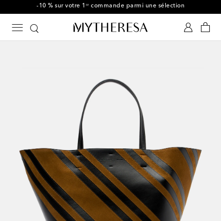
-10 % sur votre 1ʳᵉ commande parmi une sélection