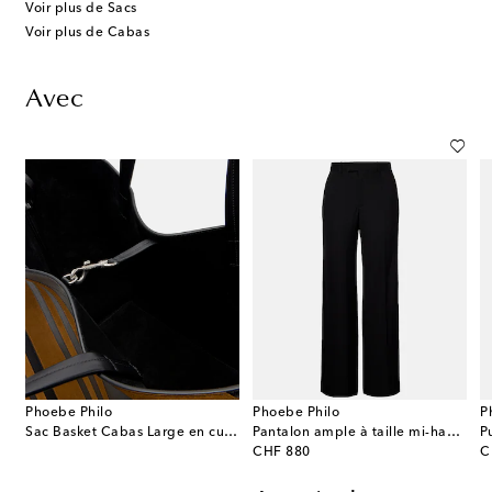
Voir plus de Sacs
Voir plus de Cabas
Avec
Phoebe Philo
Phoebe Philo
P
Sac Basket Cabas Large en cuir et daim
Pantalon ample à taille mi-haute
P
original price
or
CHF 880
C