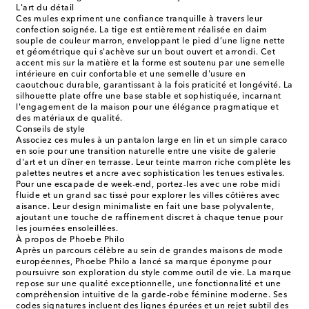
L'art du détail
Ces mules expriment une confiance tranquille à travers leur
confection soignée. La tige est entièrement réalisée en daim
souple de couleur marron, enveloppant le pied d’une ligne nette
et géométrique qui s'achève sur un bout ouvert et arrondi. Cet
accent mis sur la matière et la forme est soutenu par une semelle
intérieure en cuir confortable et une semelle d'usure en
caoutchouc durable, garantissant à la fois praticité et longévité. La
silhouette plate offre une base stable et sophistiquée, incarnant
l'engagement de la maison pour une élégance pragmatique et
des matériaux de qualité.
Conseils de style
Associez ces mules à un pantalon large en lin et un simple caraco
en soie pour une transition naturelle entre une visite de galerie
d'art et un dîner en terrasse. Leur teinte marron riche complète les
palettes neutres et ancre avec sophistication les tenues estivales.
Pour une escapade de week-end, portez-les avec une robe midi
fluide et un grand sac tissé pour explorer les villes côtières avec
aisance. Leur design minimaliste en fait une base polyvalente,
ajoutant une touche de raffinement discret à chaque tenue pour
les journées ensoleillées.
À propos de Phoebe Philo
Après un parcours célèbre au sein de grandes maisons de mode
européennes, Phoebe Philo a lancé sa marque éponyme pour
poursuivre son exploration du style comme outil de vie. La marque
repose sur une qualité exceptionnelle, une fonctionnalité et une
compréhension intuitive de la garde-robe féminine moderne. Ses
codes signatures incluent des lignes épurées et un rejet subtil des