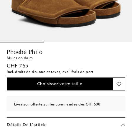
Phoebe Philo
Mules en daim
original price
CHF 765
incl. droits de douane et taxes, excl. frais de port
Choisissez votre taille
Livraison offerte sur les commandes dès CHF600
Détails De L'article