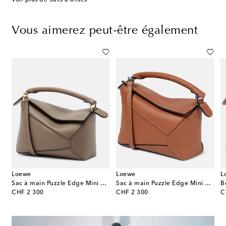
Vous aimerez peut-être également
Loewe
Loewe
L
 cuir Intrecciato
Sac à main Puzzle Edge Mini en cuir
Sac à main Puzzle Edge Mini en cuir
B
original price
original price
or
CHF 2 300
CHF 2 300
C