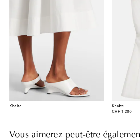
Khaite
Khaite
original price
CHF 1 200
Vous aimerez peut-être égalemen