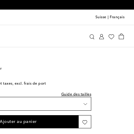
Suisse
|
Français
ture indiquée
ishlist
aite
Chaussures
Sandales
À talons
 Wishlist
 Wishlist
r
ishlist
t taxes, excl. frais de port
Guide des tailles
e
ce
 Wishlist
Ajouter au panier
ishlist