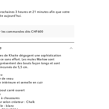
rochaines
3 heures et 21 minutes
afin que votre
e aujourd'hui.
sur les commandes dès CHF600
e
es de Khaite dégagent une sophistication
e sans effort. Les mules Marlow sont
 présentent des bouts façon tongs et sont
 incurvés de 5,5 cm.
au
r de veau
 intérieure et semelle en cuir
bout carré ouvert
e
e à chaussures
r selon créateur : Chalk
cle : blanc