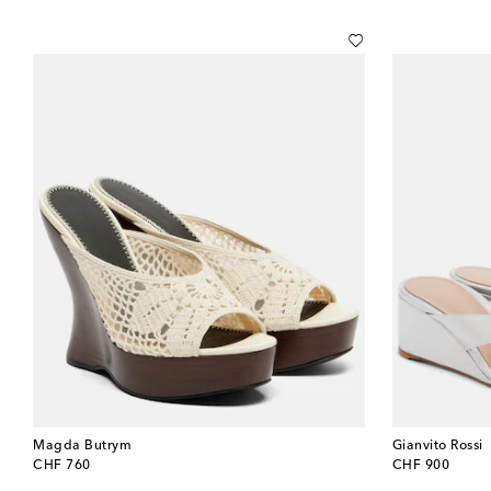
Magda Butrym
Gianvito Rossi
original price
original price
CHF 760
CHF 900