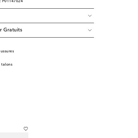
e: P01147024
r Gratuits
aussures
 talons