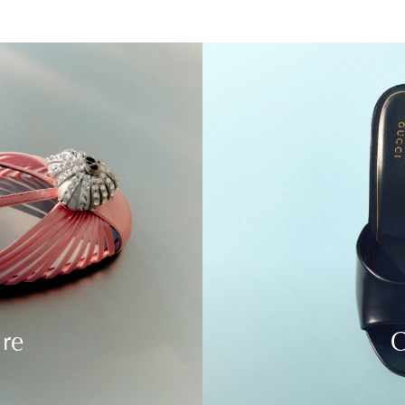
ure
C