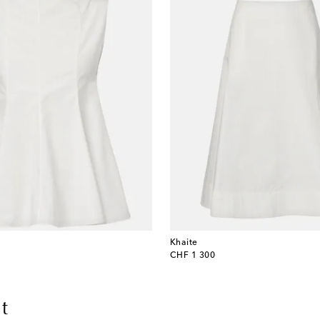
Khaite
original price
CHF 1 300
t