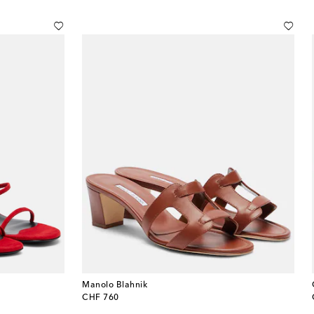
Manolo Blahnik
original price
CHF 760