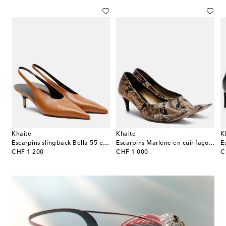
Khaite
Khaite
K
 slingback en cuir perforé
Escarpins slingback Bella 55 en cuir
Escarpins Marlene en cuir façon serpent
E
original price
original price
or
CHF 1 200
CHF 1 000
C