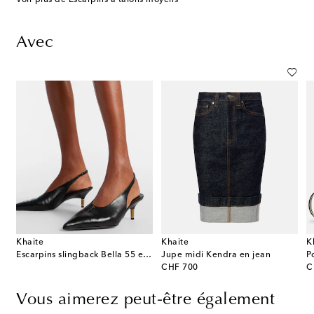
Avec
Khaite
Khaite
K
Escarpins slingback Bella 55 en cuir
Jupe midi Kendra en jean
P
original price
or
CHF 700
C
Vous aimerez peut-être également