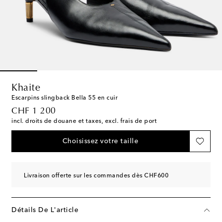
Khaite
Escarpins slingback Bella 55 en cuir
original price
CHF 1 200
incl. droits de douane et taxes, excl. frais de port
Choisissez votre taille
Livraison offerte sur les commandes dès CHF600
Détails De L'article