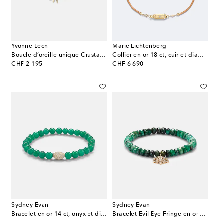
Yvonne Léon
Marie Lichtenberg
Boucle d’oreille unique Crustacé en or 9 ct et diamants
Collier en or 18 ct, cuir et diamants
original price
original price
CHF 2 195
CHF 6 690
Sydney Evan
Sydney Evan
Bracelet en or 14 ct, onyx et diamants
Bracelet Evil Eye Fringe en or 14 ct et diamants