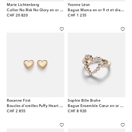
Marie Lichtenberg
Yvonne Léon
Collier No Risk No Glory en or 18 ct et diamants
Bague Mama en or 9 ct et diamants
original price
original price
CHF 20 820
CHF 1 235
Roxanne First
Sophie Bille Brahe
Boucles d'oreilles Puffy Heart en or 14 ct
Bague Ensemble Cœur en or 18 ct et diamants
original price
original price
CHF 2 855
CHF 8 920