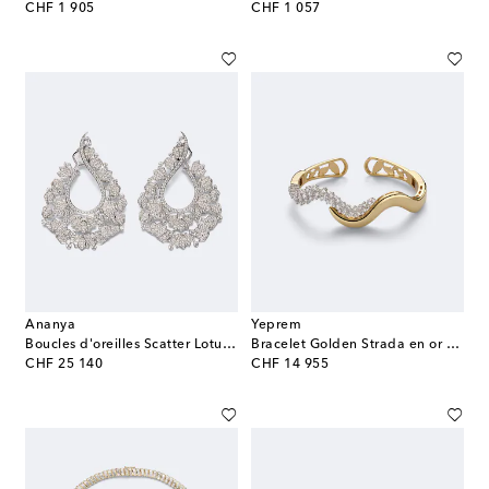
original price
original price
CHF 1 905
CHF 1 057
Ananya
Yeprem
Boucles d'oreilles Scatter Lotus en or blanc 18 ct et diamants
Bracelet Golden Strada en or 18 ct et diamants
original price
original price
CHF 25 140
CHF 14 955