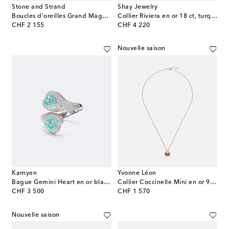
Stone and Strand
Shay Jewelry
Boucles d'oreilles Grand Magnolia en or 14 ct et diamants
Collier Riviera en or 18 ct, turquoise et diamants
original price
original price
CHF 2 155
CHF 4 220
Nouvelle saison
Kamyen
Yvonne Léon
Bague Gemini Heart en or blanc 18 ct et diamants
Collier Coccinelle Mini en or 9 ct, diamants et agate
original price
original price
CHF 3 500
CHF 1 570
Nouvelle saison