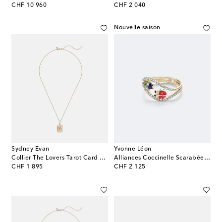
original price
original price
CHF 10 960
CHF 2 040
Nouvelle saison
Sydney Evan
Yvonne Léon
Collier The Lovers Tarot Card en or 14 ct, rubis et diamants
Alliances Coccinelle Scarabée en or 9 ct, émail et diamants
original price
original price
CHF 1 895
CHF 2 125