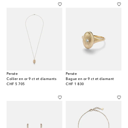
Persée
Persée
Collier en or 9 ct et diamants
Bague en or 9 ct et diamant
original price
original price
CHF 5 705
CHF 1 830