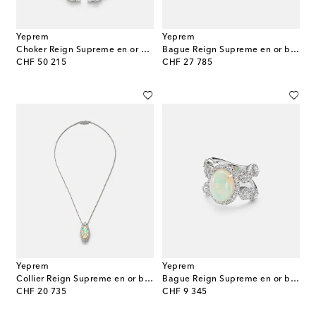
Yeprem
Yeprem
Choker Reign Supreme en or blanc 18 ct, saphirs et diamants
Bague Reign Supreme en or blanc 18 ct, diamants et saphir
original price
original price
CHF 50 215
CHF 27 785
Yeprem
Yeprem
Collier Reign Supreme en or blanc 18 ct, diamants et opale
Bague Reign Supreme en or blanc 18 ct, diamants et opale
original price
original price
CHF 20 735
CHF 9 345