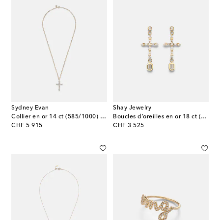
Sydney Evan
Shay Jewelry
Collier en or 14 ct (585/1000) avec diamants
Boucles d’oreilles en or 18 ct (750/1000) avec diamants
original price
original price
CHF 5 915
CHF 3 525