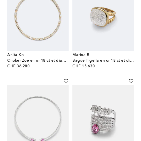
Anita Ko
Marina B
Choker Zoe en or 18 ct et diamants
Bague Tigella en or 18 ct et diamants
original price
original price
CHF 36 280
CHF 15 630