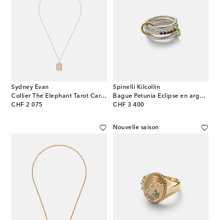
Sydney Evan
Spinelli Kilcollin
Collier The Elephant Tarot Card en or 14 ct et diamants
Bague Petunia Eclipse en argent sterling et or 18 ct
original price
original price
CHF 2 075
CHF 3 400
Nouvelle saison