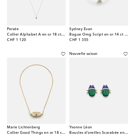
Persée
Sydney Evan
Collier Alphabet A en or 18 ct et diamants
Bague Omg Script en or 14 ct et diamants
original price
original price
CHF 1 120
CHF 1 355
Nouvelle saison
Marie Lichtenberg
Yvonne Léon
Collier Good Things en or 18 ct et émeraudes
Boucles d’oreilles Scarabée en or 9 ct, malachite, lapis-lazuli et diamants