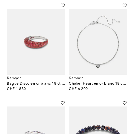
Kamyen
Kamyen
Bague Disco en or blanc 18 ct et rubis
Choker Heart en or blanc 18 ct et diamants
original price
original price
CHF 1 880
CHF 6 200