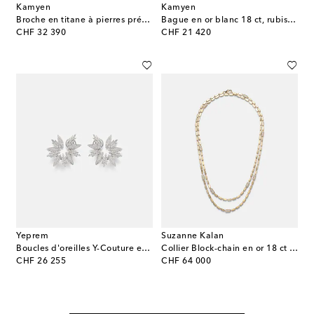
Kamyen
Kamyen
Broche en titane à pierres précieuses
Bague en or blanc 18 ct, rubis et diamants
original price
original price
CHF 32 390
CHF 21 420
Yeprem
Suzanne Kalan
Boucles d'oreilles Y-Couture en or blanc 18 ct et diamants
Collier Block-chain en or 18 ct et diamants
original price
original price
CHF 26 255
CHF 64 000