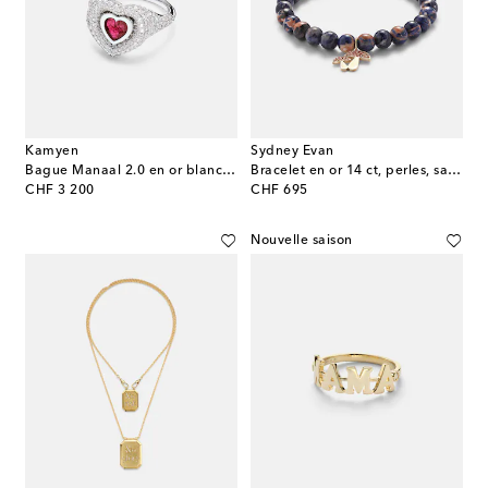
Kamyen
Sydney Evan
Bague Manaal 2.0 en or blanc 18 ct, rubis et diamants
Bracelet en or 14 ct, perles, saphirs et sodalite
original price
original price
CHF 3 200
CHF 695
Nouvelle saison