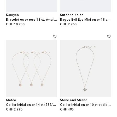
Kamyen
Suzanne Kalan
Bracelet en or rose 18 ct, émail et diamants
Bague Evil Eye Mini en or 18 ct, turquoise et diamants
original price
original price
CHF 10 200
CHF 2 250
Mateo
Stone and Strand
Collier Initial en or 14 ct (585/1000), quartz et diamants
Collier Initial en or 10 ct et diamants
original price
original price
CHF 2 990
CHF 495