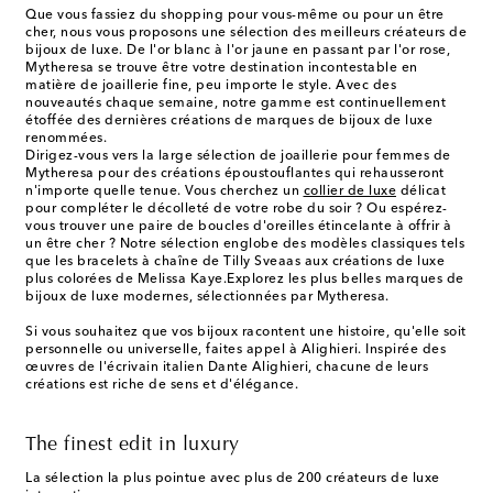
Que vous fassiez du shopping pour vous-même ou pour un être
cher, nous vous proposons une sélection des meilleurs créateurs de
bijoux de luxe. De l'or blanc à l'or jaune en passant par l'or rose,
Mytheresa se trouve être votre destination incontestable en
matière de joaillerie fine, peu importe le style. Avec des
nouveautés chaque semaine, notre gamme est continuellement
étoffée des dernières créations de marques de bijoux de luxe
renommées.
Dirigez-vous vers la large sélection de joaillerie pour femmes de
Mytheresa pour des créations époustouflantes qui rehausseront
n'importe quelle tenue. Vous cherchez un
collier de luxe
délicat
pour compléter le décolleté de votre robe du soir ? Ou espérez-
vous trouver une paire de boucles d'oreilles étincelante à offrir à
un être cher ? Notre sélection englobe des modèles classiques tels
que les bracelets à chaîne de Tilly Sveaas aux créations de luxe
plus colorées de Melissa Kaye.Explorez les plus belles marques de
bijoux de luxe modernes, sélectionnées par Mytheresa.
Si vous souhaitez que vos bijoux racontent une histoire, qu'elle soit
personnelle ou universelle, faites appel à Alighieri. Inspirée des
œuvres de l'écrivain italien Dante Alighieri, chacune de leurs
créations est riche de sens et d'élégance.
The finest edit in luxury
La sélection la plus pointue avec plus de 200 créateurs de luxe