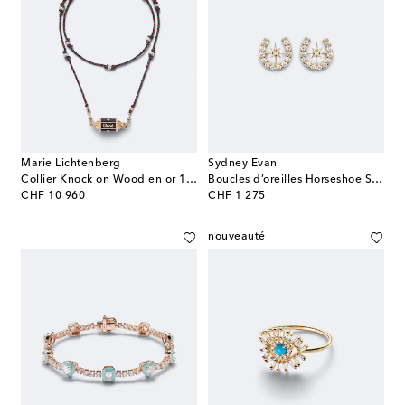
Marie Lichtenberg
Sydney Evan
Collier Knock on Wood en or 18 ct, diamants et perles
Boucles d’oreilles Horseshoe Starburst en or 14 ct avec diamants
original price
original price
CHF 10 960
CHF 1 275
nouveauté