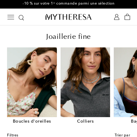
-10 % sur votre 1ʳᵉ commande parmi une sélection
Joaillerie fine
Boucles d'oreilles
Colliers
Ba
Filtres
Trier par