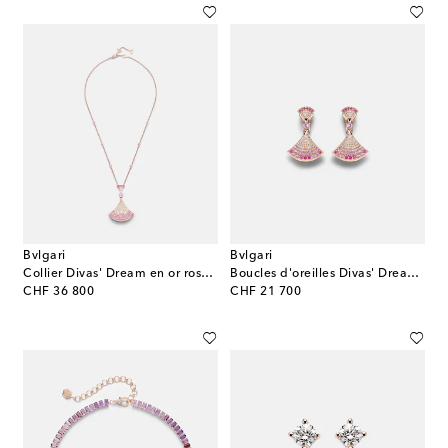
Bvlgari
Bvlgari
Collier Divas' Dream en or rose 18 ct et pierres précieuses
Boucles d'oreilles Divas' Dream en or 18 ct et pierres précieuses
original price
original price
CHF 36 800
CHF 21 700