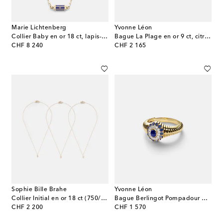
Marie Lichtenberg
Yvonne Léon
Collier Baby en or 18 ct, lapis-lazuli et rubis
Bague La Plage en or 9 ct, citrines, topazes et tsavorites
original price
original price
CHF 8 240
CHF 2 165
Sophie Bille Brahe
Yvonne Léon
Collier Initial en or 18 ct (750/1000) et diamants
Bague Berlingot Pompadour Baby en or 9 ct, diamats, lapis-lazuli et saphirs
original price
original price
CHF 2 200
CHF 1 570