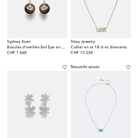
Sydney Evan
Shay Jewelry
Boucles d'oreilles Evil Eye en or 14 ct, diamants et turquoise
Collier en or 18 ct et diamants
original price
original price
CHF 1 660
CHF 13 230
Nouvelle saison