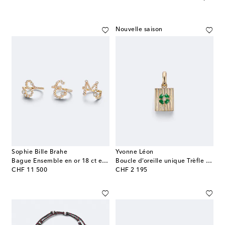
Nouvelle saison
Sophie Bille Brahe
Yvonne Léon
Bague Ensemble en or 18 ct et diamants
Boucle d’oreille unique Trèfle et pendentif Le Cubo en or 9 ct, émail et diamants
original price
original price
CHF 11 500
CHF 2 195