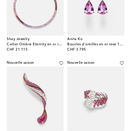
Shay Jewelry
Anita Ko
Collier Ombre Eternity en or rose 18 ct et saphirs
Boucles d'oreilles en or rose 18 ct, saphirs et diamants
original price
original price
CHF 21 115
CHF 3 795
Nouvelle saison
Nouvelle saison