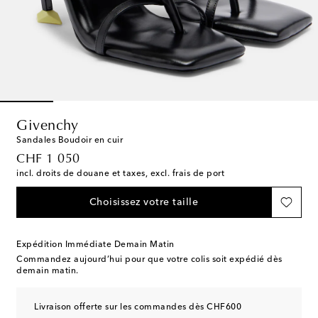
Givenchy
Sandales Boudoir en cuir
original price
CHF 1 050
incl. droits de douane et taxes, excl. frais de port
Choisissez votre taille
Expédition Immédiate Demain Matin
Commandez aujourd’hui pour que votre colis soit expédié dès
demain matin.
Livraison offerte sur les commandes dès CHF600