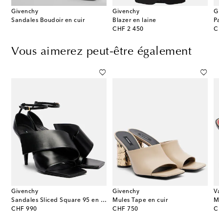
Givenchy
Givenchy
G
Sandales Boudoir en cuir
Blazer en laine
P
original price
or
CHF 2 450
C
Vous aimerez peut-être également
Givenchy
Givenchy
V
es La Bombe 90 en cuir verni
Sandales Sliced Square 95 en cuir
Mules Tape en cuir
original price
original price
or
CHF 990
CHF 750
C