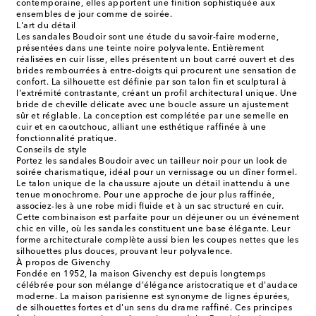
contemporaine, elles apportent une finition sophistiquée aux
ensembles de jour comme de soirée.
L'art du détail
Les sandales Boudoir sont une étude du savoir-faire moderne,
présentées dans une teinte noire polyvalente. Entièrement
réalisées en cuir lisse, elles présentent un bout carré ouvert et des
brides rembourrées à entre-doigts qui procurent une sensation de
confort. La silhouette est définie par son talon fin et sculptural à
l'extrémité contrastante, créant un profil architectural unique. Une
bride de cheville délicate avec une boucle assure un ajustement
sûr et réglable. La conception est complétée par une semelle en
cuir et en caoutchouc, alliant une esthétique raffinée à une
fonctionnalité pratique.
Conseils de style
Portez les sandales Boudoir avec un tailleur noir pour un look de
soirée charismatique, idéal pour un vernissage ou un dîner formel.
Le talon unique de la chaussure ajoute un détail inattendu à une
tenue monochrome. Pour une approche de jour plus raffinée,
associez-les à une robe midi fluide et à un sac structuré en cuir.
Cette combinaison est parfaite pour un déjeuner ou un événement
chic en ville, où les sandales constituent une base élégante. Leur
forme architecturale complète aussi bien les coupes nettes que les
silhouettes plus douces, prouvant leur polyvalence.
À propos de Givenchy
Fondée en 1952, la maison Givenchy est depuis longtemps
célébrée pour son mélange d'élégance aristocratique et d'audace
moderne. La maison parisienne est synonyme de lignes épurées,
de silhouettes fortes et d'un sens du drame raffiné. Ces principes