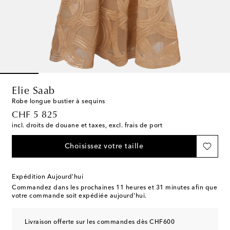
Elie Saab
Robe longue bustier à sequins
original price
CHF 5 825
incl. droits de douane et taxes, excl. frais de port
Choisissez votre taille
Expédition Aujourd'hui
Commandez dans les prochaines
11 heures et 31 minutes
afin que
votre commande soit expédiée aujourd'hui.
Livraison offerte sur les commandes dès CHF600