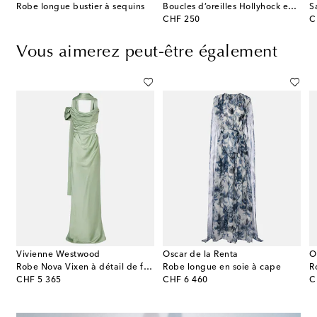
Robe longue bustier à sequins
Boucles d’oreilles Hollyhock en argent sterling
S
original price
or
CHF 250
C
Vous aimerez peut-être également
Vivienne Westwood
Oscar de la Renta
O
Robe Nova Vixen à détail de foulard
Robe longue en soie à cape
original price
original price
or
CHF 5 365
CHF 6 460
C