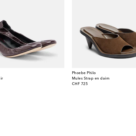
Phoebe Philo
ir
Mules Strap en daim
original price
CHF 725