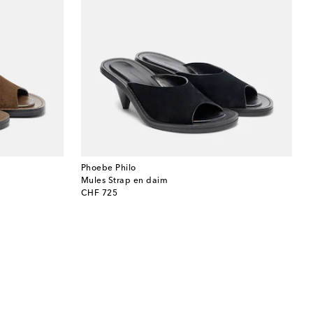
Phoebe Philo
Mules Strap en daim
original price
CHF 725