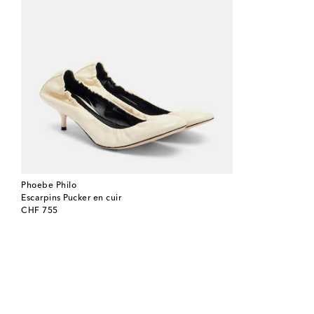
Phoebe Philo
Escarpins Pucker en cuir
original price
CHF 755