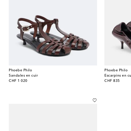
Phoebe Philo
Phoebe Philo
Sandales en cuir
Escarpins en cu
original price
original price
CHF 1 020
CHF 835