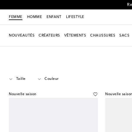
FEMME
HOMME
ENFANT
LIFESTYLE
NOUVEAUTÉS
CRÉATEURS
VÊTEMENTS
CHAUSSURES
SACS
Femme
Créateurs
Phoebe Philo
Chaussures
Kitten heel
Taille
Couleur
Nouvelle saison
Nouvelle saiso