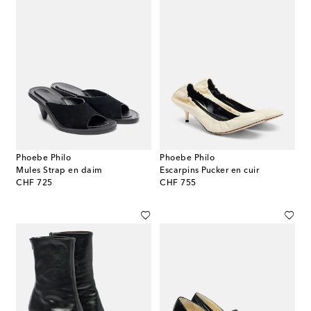
Phoebe Philo
Phoebe Philo
Mules Strap en daim
Escarpins Pucker en cuir
original price
original price
CHF 725
CHF 755