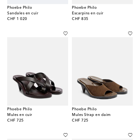
Phoebe Philo
Phoebe Philo
Sandales en cuir
Escarpins en cuir
original price
original price
CHF 1 020
CHF 835
Phoebe Philo
Phoebe Philo
Mules en cuir
Mules Strap en daim
original price
original price
CHF 725
CHF 725