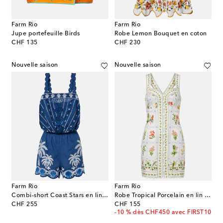
Farm Rio
Farm Rio
Jupe portefeuille Birds
Robe Lemon Bouquet en coton
original price
original price
CHF 135
CHF 230
Nouvelle saison
Nouvelle saison
Farm Rio
Farm Rio
Combi-short Coast Stars en lin mélangé
Robe Tropical Porcelain en lin à imprimé
original price
original price
CHF 255
CHF 155
-10 % dès CHF450 avec FIRST10