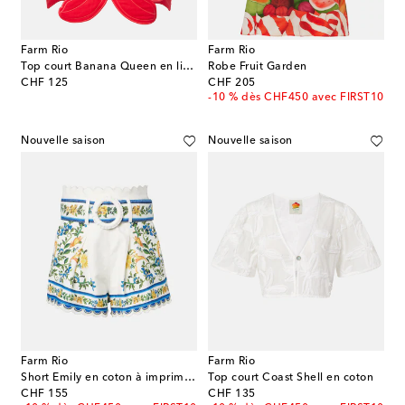
Farm Rio
Farm Rio
Top court Banana Queen en lin mélangé
Robe Fruit Garden
original price
original price
CHF 125
CHF 205
-10 % dès CHF450 avec FIRST10
Nouvelle saison
Nouvelle saison
Farm Rio
Farm Rio
Short Emily en coton à imprimé floral
Top court Coast Shell en coton
original price
original price
CHF 155
CHF 135