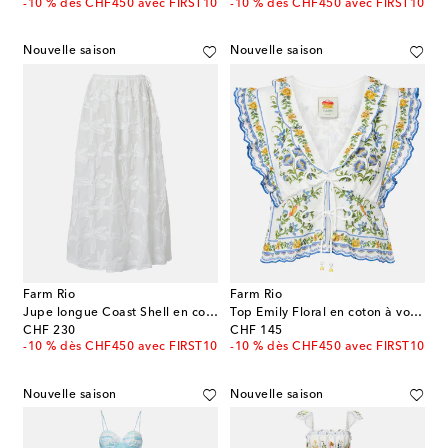
-10 % dès CHF450 avec FIRST10
-10 % dès CHF450 avec FIRST10
Nouvelle saison
Nouvelle saison
Farm Rio
Farm Rio
Jupe longue Coast Shell en coton
Top Emily Floral en coton à volants
original price
original price
CHF 230
CHF 145
-10 % dès CHF450 avec FIRST10
-10 % dès CHF450 avec FIRST10
Nouvelle saison
Nouvelle saison