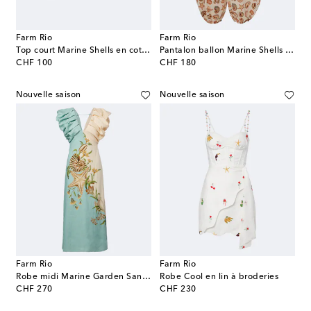
Farm Rio
Farm Rio
Top court Marine Shells en coton à imprimé
Pantalon ballon Marine Shells en coton à imprimé
original price
original price
CHF 100
CHF 180
Nouvelle saison
Nouvelle saison
Farm Rio
Farm Rio
Robe midi Marine Garden Sand en lin à imprimé
Robe Cool en lin à broderies
original price
original price
CHF 270
CHF 230