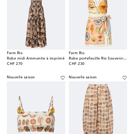
Farm Rio
Farm Rio
Robe midi Ammonite à imprimé
Robe portefeuille Rio Souvenir en lin à imprimé
original price
original price
CHF 270
CHF 230
Nouvelle saison
Nouvelle saison