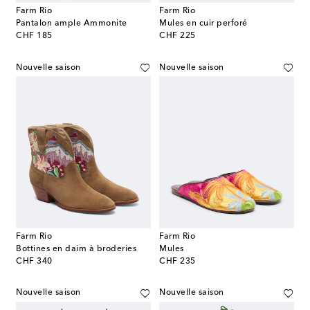
Farm Rio
Farm Rio
Pantalon ample Ammonite
Mules en cuir perforé
original price
original price
CHF 185
CHF 225
Nouvelle saison
Nouvelle saison
Farm Rio
Farm Rio
Bottines en daim à broderies
Mules
original price
original price
CHF 340
CHF 235
Nouvelle saison
Nouvelle saison