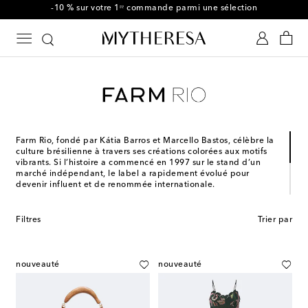
-10 % sur votre 1ʳᵉ commande parmi une sélection
Farm Rio, fondé par Kátia Barros et Marcello Bastos, célèbre la
culture brésilienne à travers ses créations colorées aux motifs
vibrants. Si l’histoire a commencé en 1997 sur le stand d’un
marché indépendant, le label a rapidement évolué pour
devenir influent et de renommée internationale.
Au cœur de sa philosophie réside un engagement éthique et
responsable. Ses collections sont composées à partir de
Filtres
Trier par
matériaux écologiques visant à minimiser son impact
écologique et intègrent également des éléments de l’artisanat
local. Farm Rio donne vie à des pièces uniques qui reflètent
une énergie positive et la diversité culturelle.
nouveauté
nouveauté