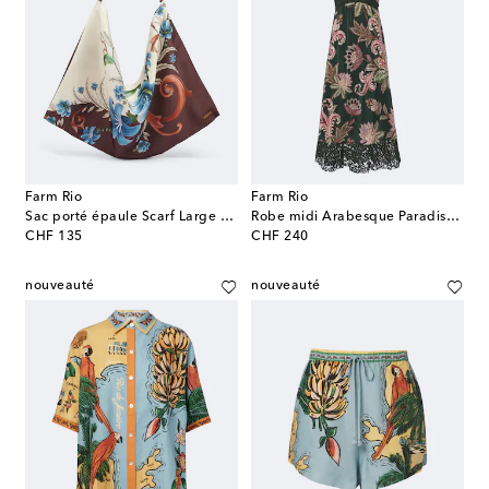
Farm Rio
Farm Rio
Sac porté épaule Scarf Large en satin à fleurs
Robe midi Arabesque Paradise à dentelle
original price
original price
CHF 135
CHF 240
nouveauté
nouveauté