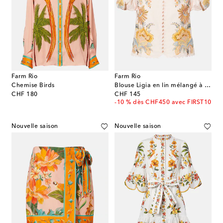
Farm Rio
Farm Rio
Chemise Birds
Blouse Ligia en lin mélangé à fleurs
original price
original price
CHF 180
CHF 145
-10 % dès CHF450 avec FIRST10
Nouvelle saison
Nouvelle saison