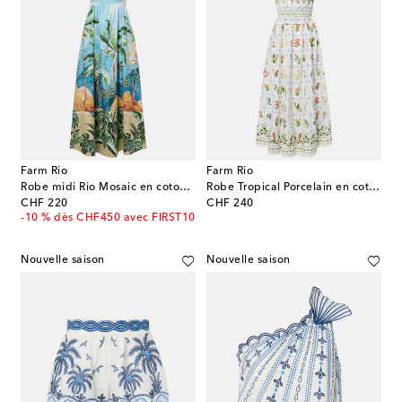
Farm Rio
Farm Rio
Robe midi Rio Mosaic en coton à imprimé
Robe Tropical Porcelain en coton
original price
original price
CHF 220
CHF 240
-10 % dès CHF450 avec FIRST10
Nouvelle saison
Nouvelle saison