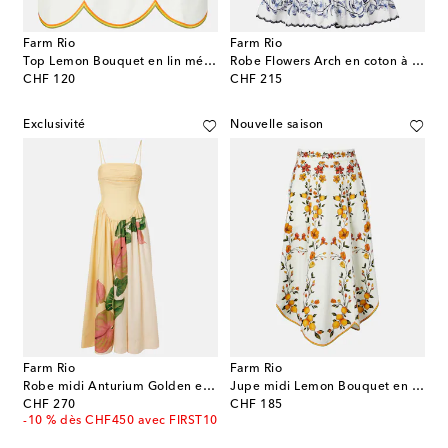
Farm Rio
Farm Rio
Top Lemon Bouquet en lin mélangé
Robe Flowers Arch en coton à fleurs
original price
original price
CHF 120
CHF 215
Exclusivité
Nouvelle saison
Farm Rio
Farm Rio
Robe midi Anturium Golden en coton
Jupe midi Lemon Bouquet en lin mélangé
original price
original price
CHF 270
CHF 185
-10 % dès CHF450 avec FIRST10