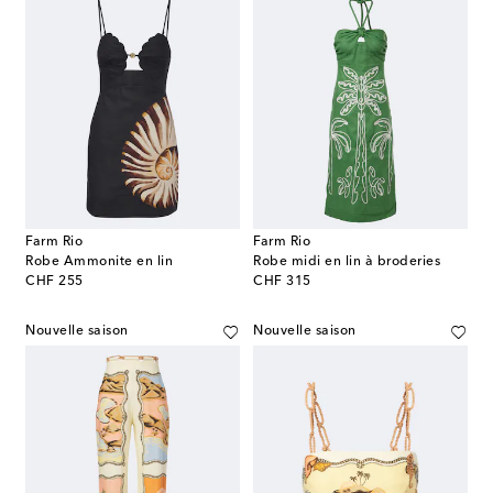
Farm Rio
Farm Rio
Robe Ammonite en lin
Robe midi en lin à broderies
original price
original price
CHF 255
CHF 315
Nouvelle saison
Nouvelle saison