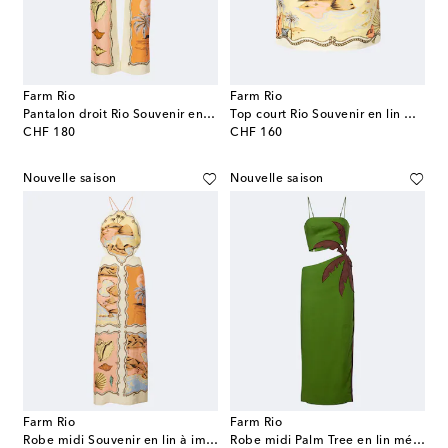
Farm Rio
Farm Rio
Pantalon droit Rio Souvenir en lin mélangé
Top court Rio Souvenir en lin mélangé à imprimé
original price
original price
CHF 180
CHF 160
Nouvelle saison
Nouvelle saison
Farm Rio
Farm Rio
Robe midi Souvenir en lin à imprimé
Robe midi Palm Tree en lin mélangé