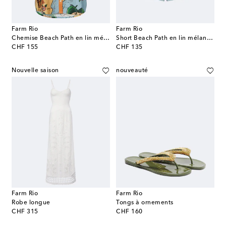
Farm Rio
Farm Rio
Chemise Beach Path en lin mélangé à imprimé
Short Beach Path en lin mélangé
original price
original price
CHF 155
CHF 135
Nouvelle saison
nouveauté
Farm Rio
Farm Rio
Robe longue
Tongs à ornements
original price
original price
CHF 315
CHF 160