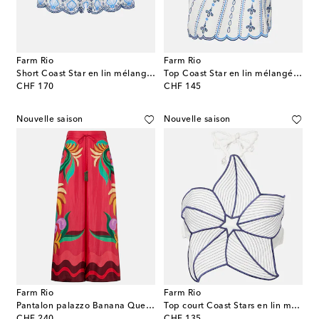
Farm Rio
Farm Rio
Short Coast Star en lin mélangé à broderie
Top Coast Star en lin mélangé à broderie
original price
original price
CHF 170
CHF 145
Nouvelle saison
Nouvelle saison
Farm Rio
Farm Rio
Pantalon palazzo Banana Queen à imprimé
Top court Coast Stars en lin mélangé
original price
original price
CHF 240
CHF 135