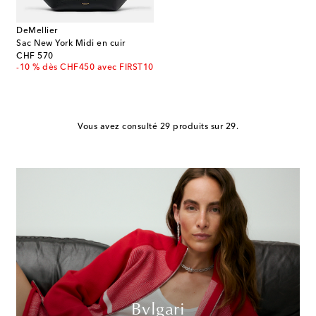
DeMellier
Sac New York Midi en cuir
original price
CHF 570
-10 % dès CHF450 avec FIRST10
Vous avez consulté 29 produits sur 29.
Bvlgari