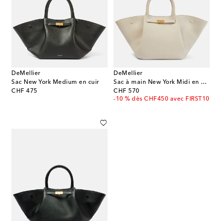
DeMellier
DeMellier
Sac New York Medium en cuir
Sac à main New York Midi en cuir
original price
original price
CHF 475
CHF 570
-10 % dès CHF450 avec FIRST10