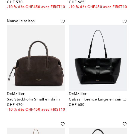
original price
original price
CHF 570
CHF 665
-10 % dès CHF450 avec FIRST10
-10 % dès CHF450 avec FIRST10
Nouvelle saison
DeMellier
DeMellier
Sac Stockholm Small en daim
Cabas Florence Large en cuir natté
original price
original price
CHF 470
CHF 650
-10 % dès CHF450 avec FIRST10