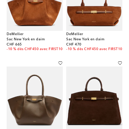
DeMellier
DeMellier
Sac New York en daim
Sac New York en daim
original price
original price
CHF 665
CHF 470
-10 % dès CHF450 avec FIRST10
-10 % dès CHF450 avec FIRST10