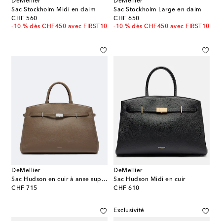
DeMellier
DeMellier
Sac Stockholm Midi en daim
Sac Stockholm Large en daim
original price
original price
CHF 560
CHF 650
-10 % dès CHF450 avec FIRST10
-10 % dès CHF450 avec FIRST10
DeMellier
DeMellier
Sac Hudson en cuir à anse supérieure
Sac Hudson Midi en cuir
original price
original price
CHF 715
CHF 610
Exclusivité