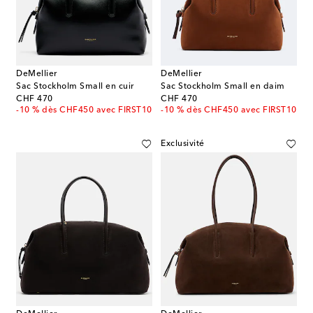
DeMellier
DeMellier
Sac Stockholm Small en cuir
Sac Stockholm Small en daim
original price
original price
CHF 470
CHF 470
-10 % dès CHF450 avec FIRST10
-10 % dès CHF450 avec FIRST10
Exclusivité