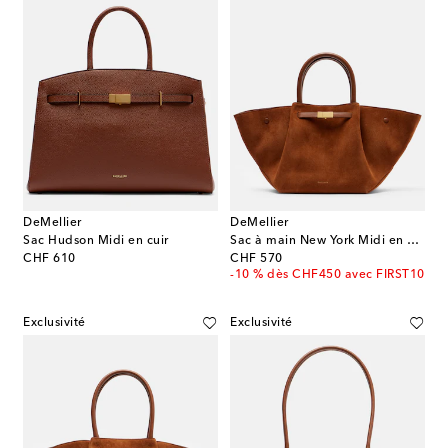
DeMellier
DeMellier
Sac Hudson Midi en cuir
Sac à main New York Midi en daim
original price
original price
CHF 610
CHF 570
-10 % dès CHF450 avec FIRST10
Exclusivité
Exclusivité