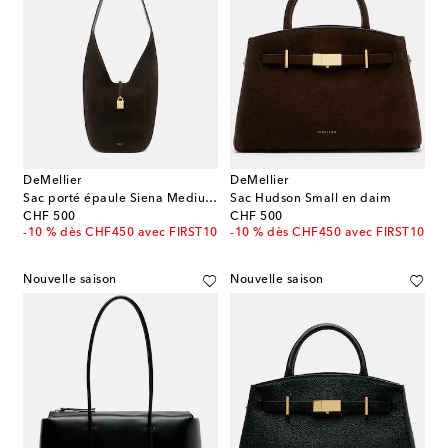
DeMellier
DeMellier
Sac porté épaule Siena Medium en daim
Sac Hudson Small en daim
original price
original price
CHF 500
CHF 500
-10 % dès CHF450 avec FIRST10
-10 % dès CHF450 avec FIRST10
Nouvelle saison
Nouvelle saison