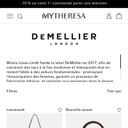
-10 % sur votre 1ʳᵉ commande parmi une sélection
Mireia Llusia-Lindh fonde le label DeMellier en 2017, afin de
concevoir des sacs à la fois modernes et intemporels tout en
restant fidèle à des valeurs fondamentales : promouvoir
l’émancipation des femmes, garantir un processus de
fabrication éthique, et redonner aux personnes dans le besoin.
Confectionnés en Espagne à partir de matériaux issus de
Filtres
Trier par
sources durables, les sacs signés DeMellier démontrent une
élégance irréfutable, pensée pour accompagner les femmes
au quotidien et résister à l’épreuve du temps.
nouveauté
Nouvelle saison