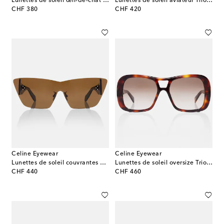
Lunettes de soleil œil-de-chat Triomphe Mini
Lunettes de soleil aviateur Triomphe Stamp
original price
original price
CHF 380
CHF 420
Celine Eyewear
Celine Eyewear
Lunettes de soleil couvrantes Celine Défilé
Lunettes de soleil oversize Triomphe 18
original price
original price
CHF 440
CHF 460