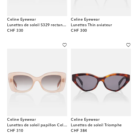
Celine Eyewear
Celine Eyewear
Lunettes de soleil S329 rectangulaires
Lunettes Thin aviateur
original price
original price
CHF 330
CHF 300
Celine Eyewear
Celine Eyewear
Lunettes de soleil papillon Celine 3 Dots
Lunettes de soleil Triomphe
original price
original price
CHF 310
CHF 384