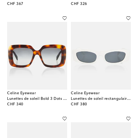
original price
original price
CHF 367
CHF 326
Celine Eyewear
Celine Eyewear
Lunettes de soleil Bold 3 Dots carrées
Lunettes de soleil rectangulaires Monochroms
original price
original price
CHF 340
CHF 380