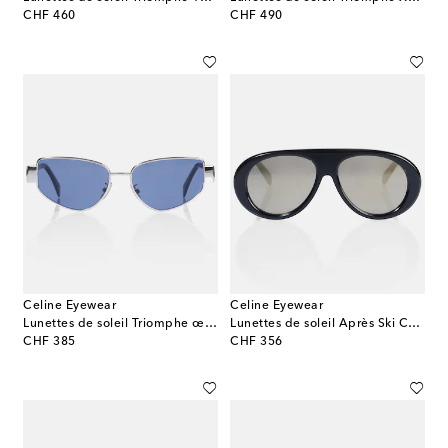
original price
original price
CHF 460
CHF 490
Celine Eyewear
Celine Eyewear
Lunettes de soleil Triomphe œil-de-chat
Lunettes de soleil Après Ski Capsule
original price
original price
CHF 385
CHF 356