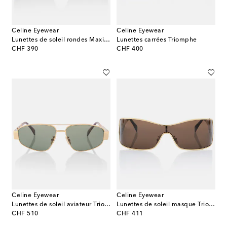
Celine Eyewear
Celine Eyewear
Lunettes de soleil rondes Maxi Triomphe
Lunettes carrées Triomphe
original price
original price
CHF 390
CHF 400
Celine Eyewear
Celine Eyewear
Lunettes de soleil aviateur Triomphe
Lunettes de soleil masque Triomphe Metal Racer
original price
original price
CHF 510
CHF 411