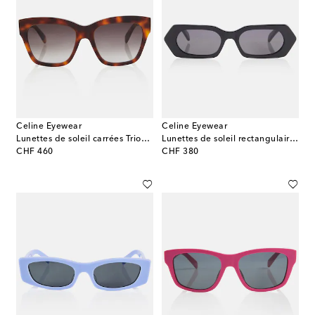
Celine Eyewear
Celine Eyewear
Lunettes de soleil carrées Triomphe
Lunettes de soleil rectangulaires Celine 3 Dots
original price
original price
CHF 460
CHF 380