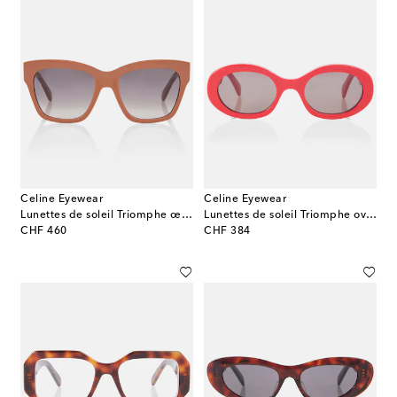
Celine Eyewear
Celine Eyewear
Lunettes de soleil Triomphe œil-de-chat
Lunettes de soleil Triomphe ovales
original price
original price
CHF 460
CHF 384