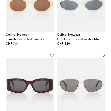
Celine Eyewear
Celine Eyewear
Lunettes de soleil ovales Triomphe 01
Lunettes de soleil ovales Monochroms
original price
original price
CHF 384
CHF 320