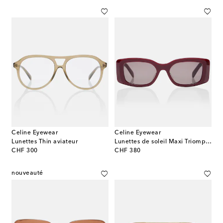
Celine Eyewear
Celine Eyewear
Lunettes Thin aviateur
Lunettes de soleil Maxi Triomphe rectangulaires
original price
original price
CHF 300
CHF 380
nouveauté