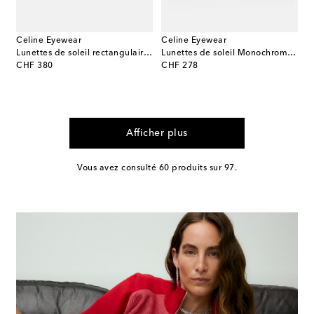
Celine Eyewear
Celine Eyewear
Lunettes de soleil rectangulaires Monochroms
Lunettes de soleil Monochroms 03 carrées
original price
original price
CHF 380
CHF 278
Afficher plus
Vous avez consulté 60 produits sur 97.