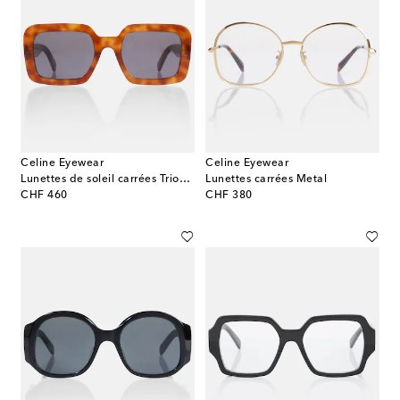
Celine Eyewear
Celine Eyewear
Lunettes de soleil carrées Triomphe 13
Lunettes carrées Metal
original price
original price
CHF 460
CHF 380