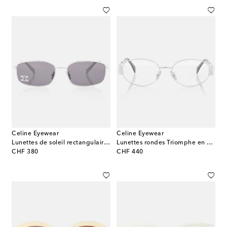
Celine Eyewear
Celine Eyewear
Lunettes de soleil rectangulaires Triomphe 02 à strass
Lunettes rondes Triomphe en métal
original price
original price
CHF 380
CHF 440