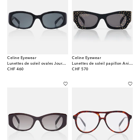
Celine Eyewear
Celine Eyewear
Lunettes de soleil ovales Journey
Lunettes de soleil papillon Animation
original price
original price
CHF 460
CHF 570