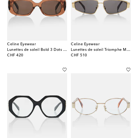
Celine Eyewear
Celine Eyewear
Lunettes de soleil Bold 3 Dots rectangulaires
Lunettes de soleil Triomphe Metal 05 aviateur
original price
original price
CHF 420
CHF 510