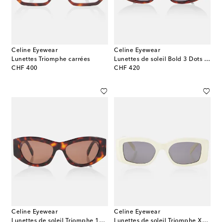
Celine Eyewear
Celine Eyewear
Lunettes Triomphe carrées
Lunettes de soleil Bold 3 Dots ovales
original price
original price
CHF 400
CHF 420
Celine Eyewear
Celine Eyewear
Lunettes de soleil Triomphe 15 œil-de-chat
Lunettes de soleil Triomphe XL rectangulaires