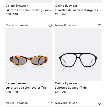
Celine Eyewear
Celine Eyewear
Lunettes de soleil rectangulaires 3 Dots
Lunettes de soleil rectangulaires Celine 3 Dots
original price
original price
CHF 440
CHF 440
Nouvelle saison
Nouvelle saison
Celine Eyewear
Celine Eyewear
Lunettes de soleil ovales Triomphe Mini 02
Lunettes aviateur Thin
original price
original price
CHF 380
CHF 280
Nouvelle saison
Nouvelle saison