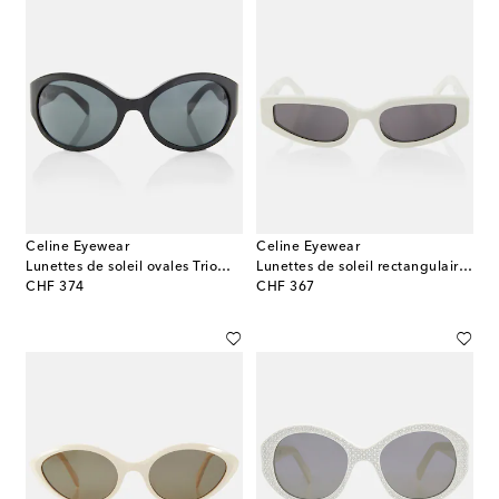
Celine Eyewear
Celine Eyewear
Lunettes de soleil ovales Triomphe
Lunettes de soleil rectangulaires Triomphe
original price
original price
CHF 374
CHF 367