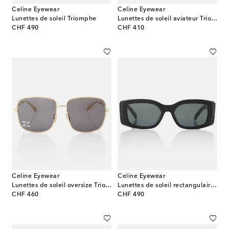
Celine Eyewear
Celine Eyewear
Lunettes de soleil Triomphe
Lunettes de soleil aviateur Triomphe
original price
original price
CHF 490
CHF 410
Celine Eyewear
Celine Eyewear
Lunettes de soleil oversize Triomphe Rhinestone 01
Lunettes de soleil rectangulaires Triomphe XL 01
original price
original price
CHF 460
CHF 490