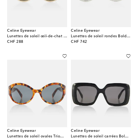
Celine Eyewear
Celine Eyewear
Lunettes de soleil œil-de-chat Celine Thin
Lunettes de soleil rondes Bold 3 Dots à ornements
original price
original price
CHF 288
CHF 742
Celine Eyewear
Celine Eyewear
Lunettes de soleil ovales Triomphe
Lunettes de soleil carrées Bold 3 Dots