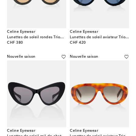
Celine Eyewear
Celine Eyewear
Lunettes de soleil rondes Triomphe Mini
Lunettes de soleil aviateur Triomphe Stamp 01
original price
original price
CHF 380
CHF 420
Nouvelle saison
Nouvelle saison
Celine Eyewear
Celine Eyewear