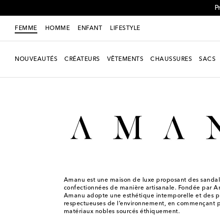
P
FEMME
HOMME
ENFANT
LIFESTYLE
NOUVEAUTÉS
CRÉATEURS
VÊTEMENTS
CHAUSSURES
SACS
Femme
Créateurs
Amanu
Amanu est une maison de luxe proposant des sandal
confectionnées de manière artisanale. Fondée par An
Amanu adopte une esthétique intemporelle et des p
respectueuses de l’environnement, en commençant p
matériaux nobles sourcés éthiquement.