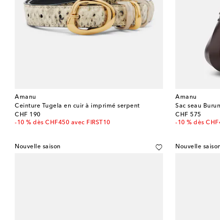
Amanu
Amanu
Ceinture Tugela en cuir à imprimé serpent
Sac seau Burun
original price
original price
CHF 190
CHF 575
-10 % dès CHF450 avec FIRST10
-10 % dès CHF
Nouvelle saison
Nouvelle saiso