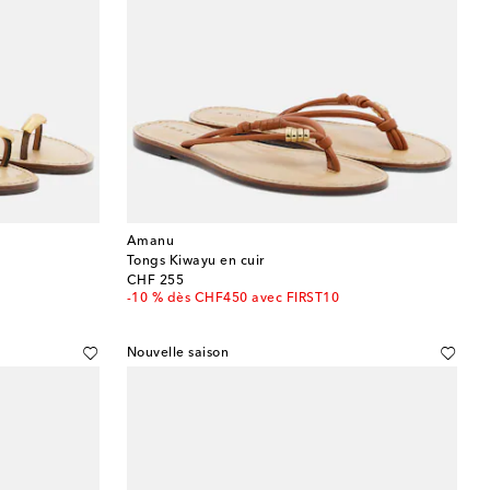
Amanu
Tongs Kiwayu en cuir
original price
CHF 255
-10 % dès CHF450 avec FIRST10
Nouvelle saison