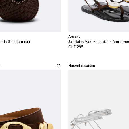
Amanu
bia Small en cuir
Sandales Vamizi en daim à orneme
original price
CHF 285
n
Nouvelle saison