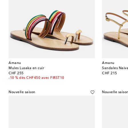
Amanu
Amanu
Mules Lusaka en cuir
Sandales Naiva
original price
original price
CHF 255
CHF 215
-10 % dès CHF450 avec FIRST10
Nouvelle saison
Nouvelle saiso