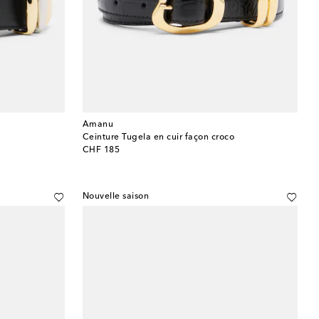
Amanu
Ceinture Tugela en cuir façon croco
original price
CHF 185
Nouvelle saison