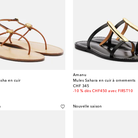
Amanu
sha en cuir
Mules Sahara en cuir à ornements
original price
CHF 345
-10 % dès CHF450 avec FIRST10
n
Nouvelle saison