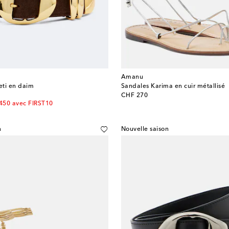
Amanu
eti en daim
Sandales Karima en cuir métallisé
original price
CHF 270
450 avec FIRST10
n
Nouvelle saison