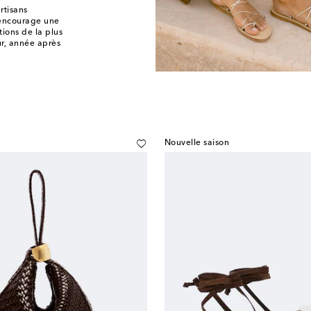
rtisans
 encourage une
ions de la plus
ur, année après
Nouvelle saison