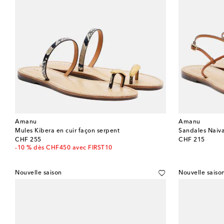
Amanu
Amanu
Mules Kibera en cuir façon serpent
Sandales Naiva
original price
original price
CHF 255
CHF 215
-10 % dès CHF450 avec FIRST10
Nouvelle saison
Nouvelle saiso