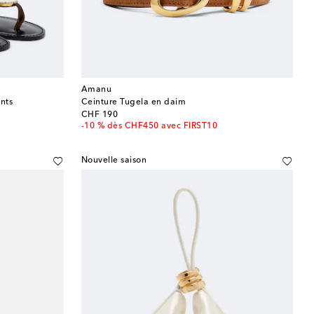
Amanu
nts
Ceinture Tugela en daim
original price
CHF 190
-10 % dès CHF450 avec FIRST10
Nouvelle saison