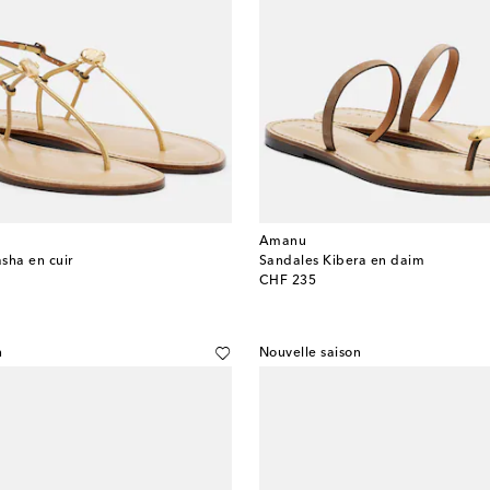
Amanu
sha en cuir
Sandales Kibera en daim
original price
CHF 235
n
Nouvelle saison