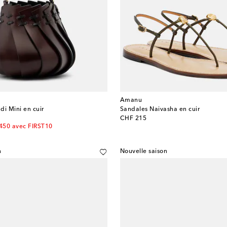
Amanu
di Mini en cuir
Sandales Naivasha en cuir
original price
CHF 215
450 avec FIRST10
n
Nouvelle saison