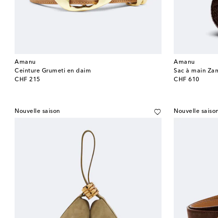
Amanu
Amanu
Ceinture Grumeti en daim
Sac à main Zam
original price
original price
CHF 215
CHF 610
Nouvelle saison
Nouvelle saiso