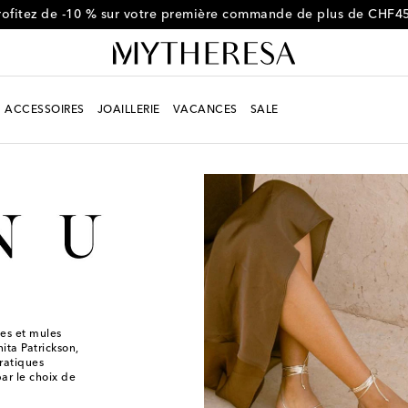
rofitez de -10 % sur votre première commande de plus de CHF4
ACCESSOIRES
JOAILLERIE
VACANCES
SALE
es et mules
ita Patrickson,
ratiques
ar le choix de