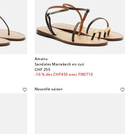
Amanu
Sandales Marrakech en cuir
original price
CHF 255
-10 % dès CHF450 avec FIRST10
Nouvelle saison