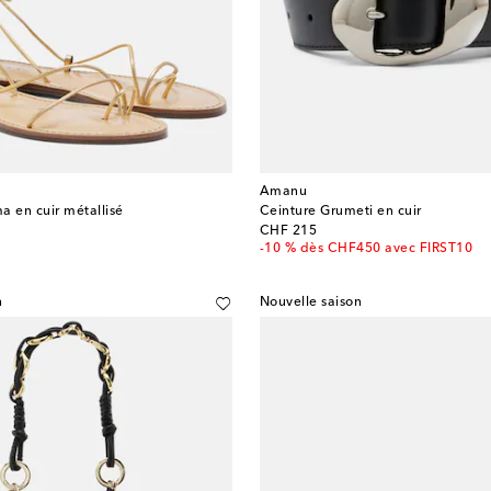
Amanu
a en cuir métallisé
Ceinture Grumeti en cuir
original price
CHF 215
-10 % dès CHF450 avec FIRST10
n
Nouvelle saison