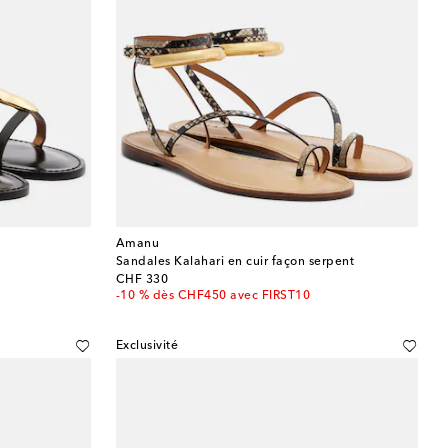
Amanu
Sandales Kalahari en cuir façon serpent
original price
CHF 330
-10 % dès CHF450 avec FIRST10
Exclusivité