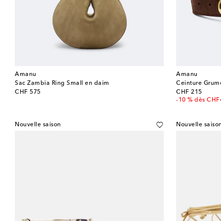
Amanu
Amanu
Sac Zambia Ring Small en daim
Ceinture Grum
original price
original price
CHF 575
CHF 215
-10 % dès CHF
Nouvelle saison
Nouvelle saiso