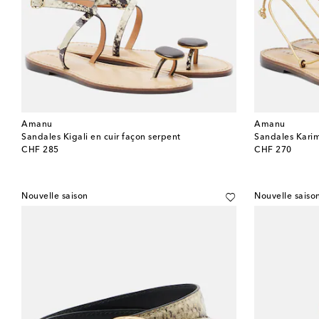
Amanu
Amanu
Sandales Kigali en cuir façon serpent
Sandales Karim
original price
original price
CHF 285
CHF 270
Nouvelle saison
Nouvelle saiso