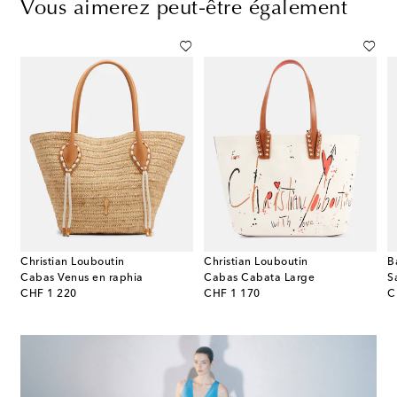
Vous aimerez peut-être également
Christian Louboutin
Christian Louboutin
B
Cabas Venus en raphia
Cabas Cabata Large
S
original price
original price
or
CHF 1 220
CHF 1 170
C