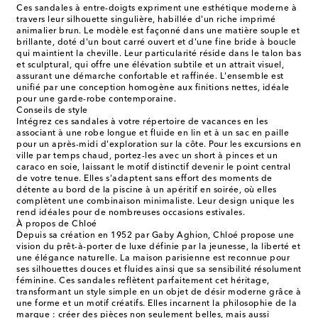
Ces sandales à entre-doigts expriment une esthétique moderne à
travers leur silhouette singulière, habillée d'un riche imprimé
animalier brun. Le modèle est façonné dans une matière souple et
brillante, doté d'un bout carré ouvert et d'une fine bride à boucle
qui maintient la cheville. Leur particularité réside dans le talon bas
et sculptural, qui offre une élévation subtile et un attrait visuel,
assurant une démarche confortable et raffinée. L'ensemble est
unifié par une conception homogène aux finitions nettes, idéale
pour une garde-robe contemporaine.
Conseils de style
Intégrez ces sandales à votre répertoire de vacances en les
associant à une robe longue et fluide en lin et à un sac en paille
pour un après-midi d'exploration sur la côte. Pour les excursions en
ville par temps chaud, portez-les avec un short à pinces et un
caraco en soie, laissant le motif distinctif devenir le point central
de votre tenue. Elles s'adaptent sans effort des moments de
détente au bord de la piscine à un apéritif en soirée, où elles
complètent une combinaison minimaliste. Leur design unique les
rend idéales pour de nombreuses occasions estivales.
À propos de Chloé
Depuis sa création en 1952 par Gaby Aghion, Chloé propose une
vision du prêt-à-porter de luxe définie par la jeunesse, la liberté et
une élégance naturelle. La maison parisienne est reconnue pour
ses silhouettes douces et fluides ainsi que sa sensibilité résolument
féminine. Ces sandales reflètent parfaitement cet héritage,
transformant un style simple en un objet de désir moderne grâce à
une forme et un motif créatifs. Elles incarnent la philosophie de la
marque : créer des pièces non seulement belles, mais aussi