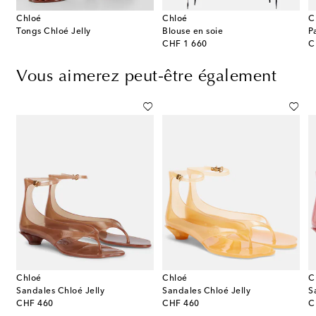
Chloé
Chloé
C
Tongs Chloé Jelly
Blouse en soie
original price
or
CHF 1 660
C
Vous aimerez peut-être également
Chloé
Chloé
C
é
Sandales Chloé Jelly
Sandales Chloé Jelly
S
original price
original price
or
CHF 460
CHF 460
C