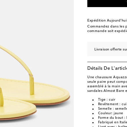
EU 39.5
Ajouter à la
EU 40
Ajouter à la W
EU 40.5
Ajouter à la
Expédition Aujourd'hui
EU 41
Ajouter à la W
Commandez dans les p
commande soit expédié
EU 42
Ajouter à la W
EU 43
Ajouter à la W
Livraison offerte 
Détails De L'articl
Une chaussure Aquazzura
seule paire peut compo
assemblé à la main avec
sandales Almost Bare en
Tige : cuir
Revêtement : cui
Semelle : semelle
Couleur: jaune
Forme du bout :
Fabriqué en Itali