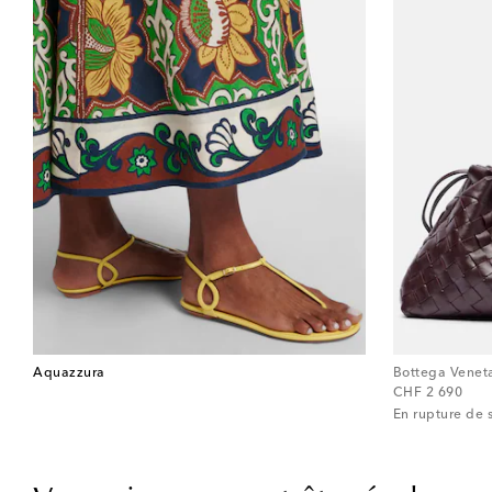
Aquazzura
Bottega Venet
original price
CHF 2 690
En rupture de 