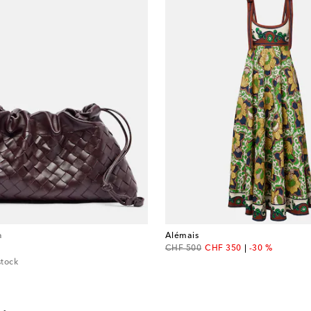
a
Alémais
original price
discount price
CHF 500
CHF 350
-30 %
stock