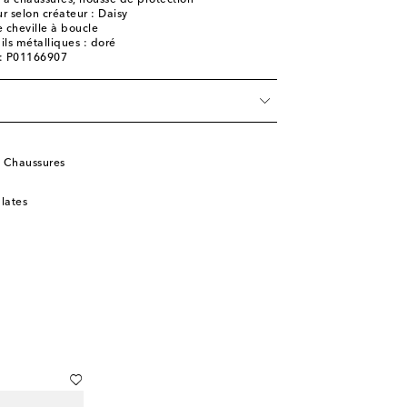
e à chaussures, housse de protection
r selon créateur : Daisy
 cheville à boucle
ils métalliques : doré
e: P01166907
a Chaussures
lates