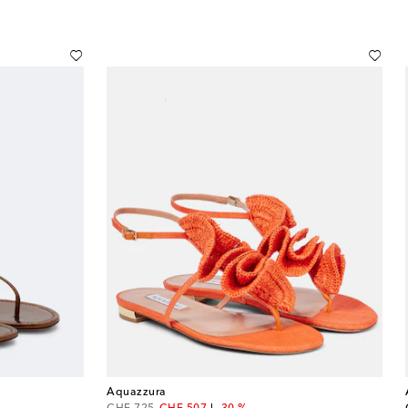
Aquazzura
original price
discount price