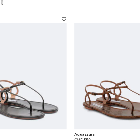
t
Aquazzura
original price