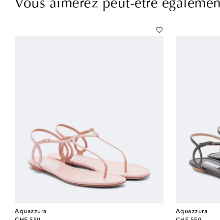
Vous aimerez peut-être égalemen
Aquazzura
Aquazzura
original price
original price