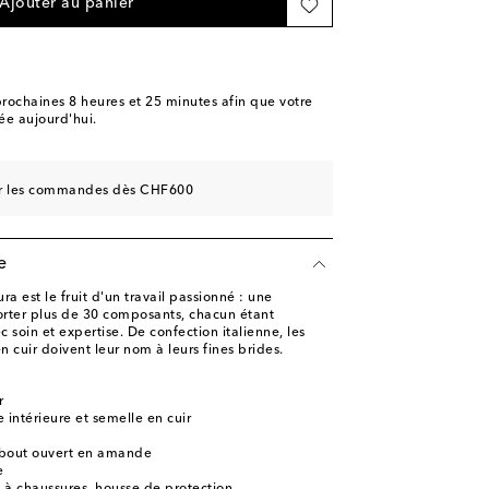
 Wishlist
Ajouter au panier
ishlist
 Wishlist
ishlist
rochaines
8 heures et 25 minutes
afin que votre
e aujourd'hui.
ishlist
ishlist
sur les commandes dès CHF600
e
 est le fruit d'un travail passionné : une
rter plus de 30 composants, chacun étant
 soin et expertise. De confection italienne, les
 cuir doivent leur nom à leurs fines brides.
r
 intérieure et semelle en cuir
 bout ouvert en amande
e