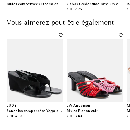
idi Lucky en lin imprimée
Mules compensées Etheria en raphia
Cabas Goldentime Medium en raphia
original price
or
CHF 675
C
Vous aimerez peut-être également
JUDE
JW Anderson
M
Sandales compensées Yaga en cuir
Mules Plot en cuir
M
original price
original price
or
CHF 410
CHF 740
C