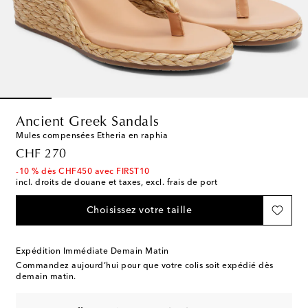
Ancient Greek Sandals
Mules compensées Etheria en raphia
original price
CHF 270
-10 % dès CHF450 avec FIRST10
incl. droits de douane et taxes, excl. frais de port
Choisissez votre taille
Expédition Immédiate Demain Matin
Commandez aujourd’hui pour que votre colis soit expédié dès
demain matin.