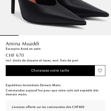
Amina Muaddi
Escarpins Anok en satin
original price
CHF 670
incl. droits de douane et taxes, excl. frais de port
Choisissez votre taille
Expédition Immédiate Demain Matin
Commandez aujourd’hui pour que votre colis soit expédié dès
demain matin.
Livraison offerte sur les commandes dès CHF600