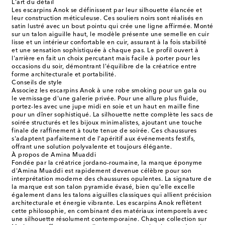
L'art du détail
Les escarpins Anok se définissent par leur silhouette élancée et
leur construction méticuleuse. Ces souliers noirs sont réalisés en
satin lustré avec un bout pointu qui crée une ligne affirmée. Monté
sur un talon aiguille haut, le modèle présente une semelle en cuir
lisse et un intérieur confortable en cuir, assurant à la fois stabilité
et une sensation sophistiquée à chaque pas. Le profil ouvert à
l'arrière en fait un choix percutant mais facile à porter pour les
occasions du soir, démontrant l'équilibre de la créatrice entre
forme architecturale et portabilité.
Conseils de style
Associez les escarpins Anok à une robe smoking pour un gala ou
le vernissage d'une galerie privée. Pour une allure plus fluide,
portez-les avec une jupe midi en soie et un haut en maille fine
pour un dîner sophistiqué. La silhouette nette complète les sacs de
soirée structurés et les bijoux minimalistes, ajoutant une touche
finale de raffinement à toute tenue de soirée. Ces chaussures
s'adaptent parfaitement de l'apéritif aux événements festifs,
offrant une solution polyvalente et toujours élégante.
À propos de Amina Muaddi
Fondée par la créatrice jordano-roumaine, la marque éponyme
d'Amina Muaddi est rapidement devenue célèbre pour son
interprétation moderne des chaussures opulentes. La signature de
la marque est son talon pyramide évasé, bien qu'elle excelle
également dans les talons aiguilles classiques qui allient précision
architecturale et énergie vibrante. Les escarpins Anok reflètent
cette philosophie, en combinant des matériaux intemporels avec
une silhouette résolument contemporaine. Chaque collection sur