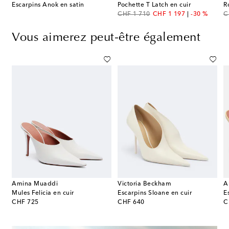
Escarpins Anok en satin
Pochette T Latch en cuir
R
original price
discount price
or
CHF 1 710
CHF 1 197
-30 %
C
Vous aimerez peut-être également
Amina Muaddi
Victoria Beckham
A
Mules Felicia en cuir
Escarpins Sloane en cuir
original price
original price
or
CHF 725
CHF 640
C