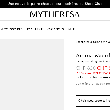
Une nouvelle paire chaque jour : adhérez au Shoe Club
ACCESSOIRES
JOAILLERIE
VACANCES
SALE
Femme
Créateurs
Am
Correspond à la poin
Escarpins à talons moy
EU 35
Dernière piè
Amina Muad
EU 36
Stock faible
Escarpins slingback Ro
EU 36.5
Ajouter à la
original price
disco
CHF 830
CHF 
EU 37
Stock faible
-10 % avec MYEXTRA1
incl. droits de douane e
EU 37.5
Ajouter à la
Vente finale : aucun re
EU 38
Dernière piè
EU 38.5
Dernière pi
EU 39
Dernière piè
Choisissez votre taill
EU 39.5
Ajouter à la