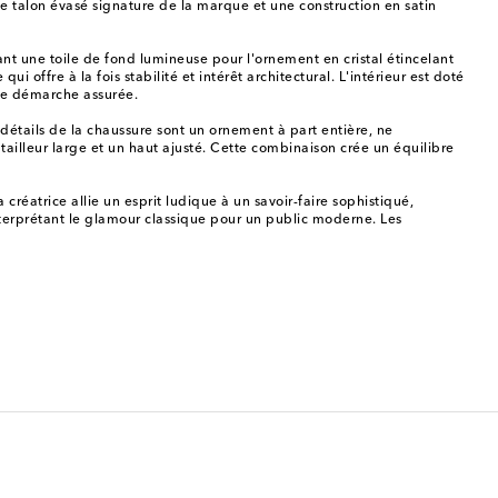
e talon évasé signature de la marque et une construction en satin
ant une toile de fond lumineuse pour l'ornement en cristal étincelant
offre à la fois stabilité et intérêt architectural. L'intérieur est doté
une démarche assurée.
 détails de la chaussure sont un ornement à part entière, ne
illeur large et un haut ajusté. Cette combinaison crée un équilibre
trice allie un esprit ludique à un savoir-faire sophistiqué,
terprétant le glamour classique pour un public moderne. Les