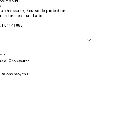
bout pointu
e
e à chaussures, housse de protection
 selon créateur : Latte
e: P01141883
addi
addi Chaussures
à talons moyens