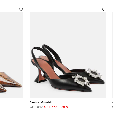
Amina Muaddi
original price
discount price
CHF 840
CHF 672
-20 %