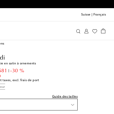
Suisse
|
Français
ina Muaddi
Chaussures
Escarpins
ture indiquée
ens
ce
di
sie en satin à ornements
 Wishlist
unt price
581
-30 %
0
t taxes, excl. frais de port
 Wishlist
tour
ce
èce
Guide des tailles
ce
e
 Wishlist