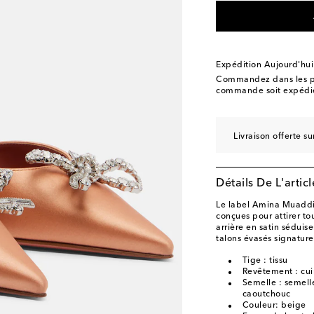
EU 40
Ajouter à la W
EU 40.5
Ajouter à la
EU 41
Ajouter à la W
Expédition Aujourd'hui
EU 42
Ajouter à la W
Commandez dans les p
commande soit expédié
EU 43
Ajouter à la W
Livraison offerte 
Détails De L'articl
Le label Amina Muaddi 
conçues pour attirer to
arrière en satin séduise
talons évasés signature
Tige : tissu
Revêtement : cui
Semelle : semelle
caoutchouc
Couleur: beige