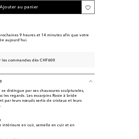
ishlist
Ajouter au panier
 Wishlist
ishlist
ishlist
rochaines
9 heures et 14 minutes
afin que votre
e aujourd'hui.
ishlist
sur les commandes dès CHF600
e
se distingue par ses chaussures sculpturales,
us les regards. Les escarpins Rosie à bride
nt par leurs nœuds sertis de cristaux et leurs
.
r
 intérieure en cuir, semelle en cuir et en