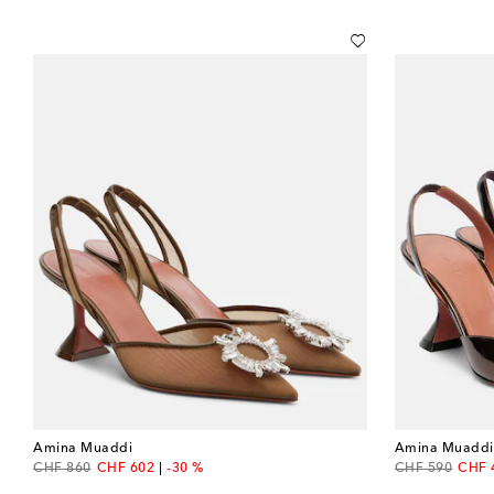
Amina Muaddi
Amina Muaddi
original price
discount price
original price
disco
CHF 860
CHF 602
-30 %
CHF 590
CHF 