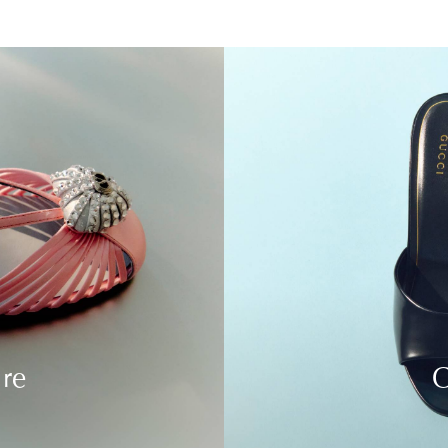
ure
C