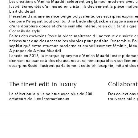
Les créations d'Amina Muaddi célèbrent un glamour moderne avec une é
lustré. Surmontés d'un nœud en cristal, ils deviennent la pièce maître
L'art du détail
Présentés dans une nuance beige polyvalente, ces escarpins expriment u
qui pare l'élégant bout pointu. Une bride slingback élastique assure un
d'une doublure douce et d'une semelle intérieure en cuir, tandis qu
Conseils de style
Faites des escarpins Rosie la pièce maîtresse d'une tenue de soirée en
nécessitant que des accessoires simples pour parfaire l'ensemble. Po
sophistiqué entre structure moderne et embellissement féminin, idéal
À propos de Amina Muaddi
Lancée en 2018, la marque éponyme d'Amina Muaddi est rapidement de
donnant naissance à des chaussures aussi remarquables visuellement 
escarpins Rosie illustrent parfaitement cette philosophie, mêlant des s
The finest edit in luxury
Collaborat
La sélection la plus pointue avec plus de 200
Des collections 
créateurs de luxe internationaux
trouverez nulle p