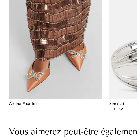
Amina Muaddi
Simkhai
original price
CHF 525
Vous aimerez peut-être égalemen