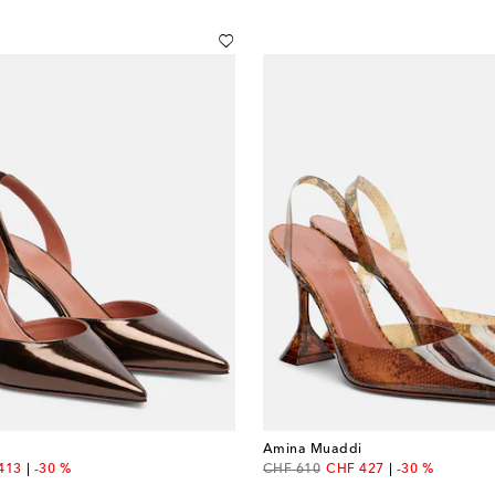
Amina Muaddi
unt price
original price
discount price
413
-30 %
CHF 610
CHF 427
-30 %