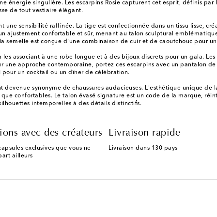
nergie singulière. Les escarpins Rosie capturent cet esprit, définis par l
sse de tout vestiaire élégant.
ne sensibilité raffinée. La tige est confectionnée dans un tissu lisse, cré
 ajustement confortable et sûr, menant au talon sculptural emblématique qui 
e la semelle est conçue d'une combinaison de cuir et de caoutchouc pour 
 les associant à une robe longue et à des bijoux discrets pour un gala. Les
ur une approche contemporaine, portez ces escarpins avec un pantalon de ta
 pour un cocktail ou un dîner de célébration.
venue synonyme de chaussures audacieuses. L'esthétique unique de la créa
que confortables. Le talon évasé signature est un code de la marque, réin
ilhouettes intemporelles à des détails distinctifs.
ions avec des créateurs
Livraison rapide
capsules exclusives que vous ne
Livraison dans 130 pays
art ailleurs