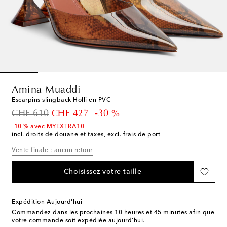
Amina Muaddi
Escarpins slingback Holli en PVC
original price
discount price
CHF 610
CHF 427
-30 %
-10 % avec MYEXTRA10
incl. droits de douane et taxes, excl. frais de port
Vente finale : aucun retour
Choisissez votre taille
Expédition Aujourd'hui
Commandez dans les prochaines
10 heures et 45 minutes
afin que
votre commande soit expédiée aujourd'hui.