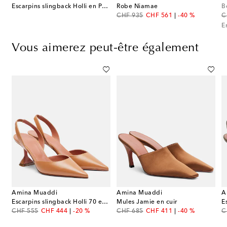
Escarpins slingback Holli en PVC
Robe Niamae
B
original price
discount price
or
CHF 935
CHF 561
-40 %
C
E
Vous aimerez peut-être également
Amina Muaddi
Amina Muaddi
A
slingback Sofia 60 en daim
Escarpins slingback Holli 70 en cuir
Mules Jamie en cuir
original price
discount price
original price
discount price
or
CHF 555
CHF 444
-20 %
CHF 685
CHF 411
-40 %
C