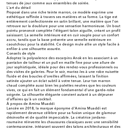
tenues de jour comme aux ensembles de soirée.
L'art du détail
Proposé dans une riche teinte marron, ce modèle exprime une
esthétique raffinée à travers ses matières et sa forme. La tige est
entièrement confectionnée en satin brillant, une matière que l'on
retrouve sur la doublure pour une sensation harmonieuse. Un bout
pointu prononcé complète l'élégant talon aiguille, créant un profil
saisissant. La semelle intérieure est en cuir souple pour un confort
accru, tandis que la base présente une semelle extérieure en
caoutchouc pour la stabilité. Ce design mule allie un style facile à
enfiler à une silhouette assurée.
Conseils de style
Adoptez la polyvalence des escarpins Anok en les associant à un
pantalon de tailleur et un pull en maille fine pour une allure de
jour sophistiquée, idéale pour des rendez-vous professionnels ou
des visites de galeries. Pour le soir, mariez-les à une robe nuisette
fluide et des boucles d'oreilles affirmées, laissant la finition
satinée ajouter un éclat subtil à votre tenue. Leur ton marron
chaud complète aussi bien les palettes neutres que les couleurs
vives, ce qui en fait un élément fondamental d'une garde-robe
soignée. La silhouette élégante convient autant à un déjeuner
d'affaires qu'à un cocktail.
À propos de Amina Muaddi
Lancée en 2018, la marque éponyme d'Amina Muaddi est
rapidement devenue célèbre pour sa fusion unique de glamour
désinvolte et de qualité impeccable. La créatrice jordano-
roumaine réinvente les chaussures classiques avec une sensibilité
contemporaine, intégrant souvent des talons architecturaux et des