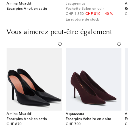
Amina Muaddi
Jacquemus
A
Escarpins Anok en satin
Pochette Salon en cuir
R
original price
discount price
or
CHF 1 350
CHF 810
-40 %
C
En rupture de stock
Vous aimerez peut-être également
Amina Muaddi
Aquazzura
A
Escarpins Anok en satin
Escarpins Voltaire en daim
original price
original price
or
CHF 670
CHF 700
C