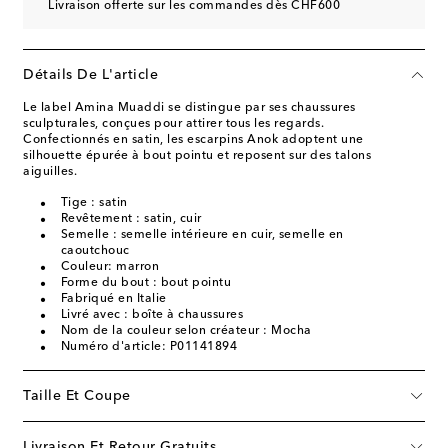
Livraison offerte sur les commandes dès CHF600
Détails De L'article
Le label Amina Muaddi se distingue par ses chaussures
sculpturales, conçues pour attirer tous les regards.
Confectionnés en satin, les escarpins Anok adoptent une
silhouette épurée à bout pointu et reposent sur des talons
aiguilles.
Tige : satin
Revêtement : satin, cuir
Semelle : semelle intérieure en cuir, semelle en
caoutchouc
Couleur: marron
Forme du bout : bout pointu
Fabriqué en Italie
Livré avec : boîte à chaussures
Nom de la couleur selon créateur : Mocha
Numéro d'article: P01141894
Taille Et Coupe
Livraison Et Retour Gratuits