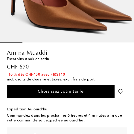
Amina Muaddi
Escarpins Anok en satin
original price
CHF 670
-10 % dès CHF450 avec FIRST10
incl. droits de douane et taxes, excl. frais de port
Choisissez votre taille
Expédition Aujourd'hui
Commandez dans les prochaines
6 heures et 4 minutes
afin que
votre commande soit expédiée aujourd'hui.