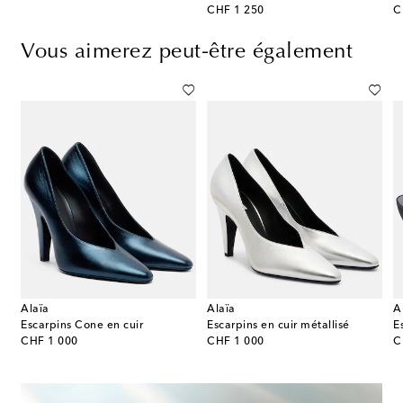
original price
or
CHF 1 250
C
Vous aimerez peut-être également
Alaïa
Alaïa
A
ir
Escarpins Cone en cuir
Escarpins en cuir métallisé
original price
original price
or
CHF 1 000
CHF 1 000
C