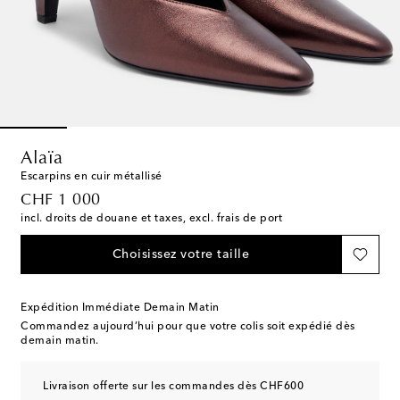
Alaïa
Escarpins en cuir métallisé
original price
CHF 1 000
incl. droits de douane et taxes, excl. frais de port
Choisissez votre taille
Expédition Immédiate Demain Matin
Commandez aujourd’hui pour que votre colis soit expédié dès
demain matin.
Livraison offerte sur les commandes dès CHF600