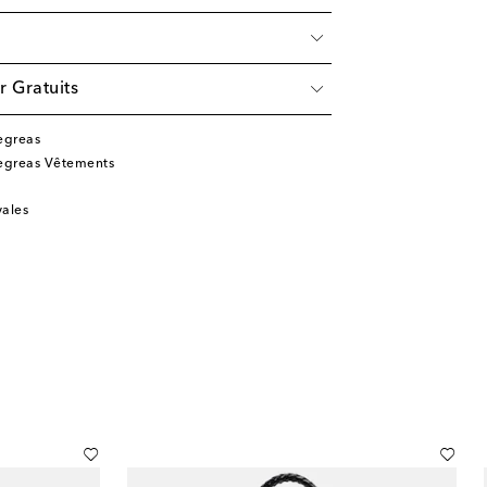
r Gratuits
egreas
Degreas Vêtements
vales