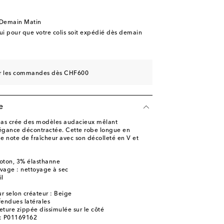
 Demain Matin
 pour que votre colis soit expédié dès demain
sur les commandes dès CHF600
e
eas crée des modèles audacieux mêlant
légance décontractée. Cette robe longue en
e note de fraîcheur avec son décolleté en V et
oton, 3% élasthanne
avage : nettoyage à sec
il
r selon créateur : Beige
fendues latérales
eture zippée dissimulée sur le côté
e: P01169162