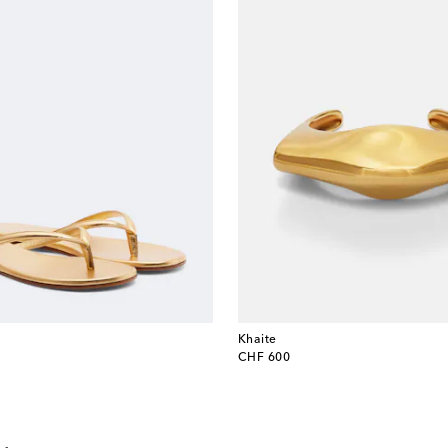
Khaite
original price
CHF 600