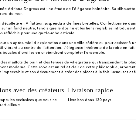
née Adriana Degreas est une étude de l'élégance balnéaire. Sa silhouette
 bord de mer.
n décolleté en V flatteur, suspendu à de fines bretelles. Confectionnée dan
r un fond neutre, tandis que le dos nu et les liens réglables introduisent
on réfléchie pour une garde-robe estivale.
ur un après-midi d'exploration dans une ville côtière ou pour assister à un
tif vibrant au centre de l'attention. L'élégance inhérente de la robe en fait
s boucles d'oreilles en or viendront compléter l'ensemble.
es maillots de bain et des tenues de villégiature qui transcendent la p
lument moderne. Cette robe est un reflet clair de cette philosophie, arboran
 impeccable et son dévouement à créer des pièces à la fois luxueuses et fa
ions avec des créateurs
Livraison rapide
capsules exclusives que vous ne
Livraison dans 130 pays
art ailleurs