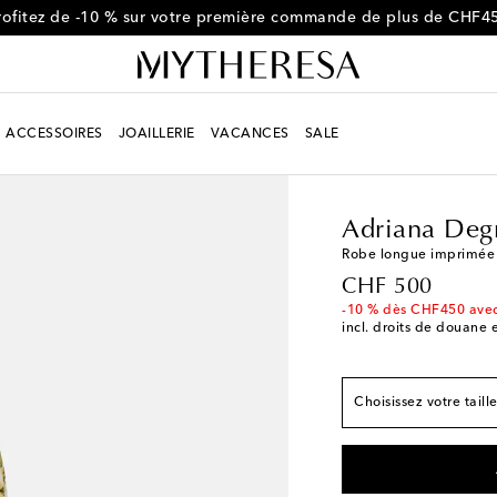
rofitez de -10 % sur votre première commande de plus de CHF4
ACCESSOIRES
JOAILLERIE
VACANCES
SALE
Femme
Créateurs
Ad
Adriana Deg
Robe longue imprimée
Correspond à la taill
original price
CHF 500
XS
Dernière pièce
-10 % dès CHF450 ave
incl. droits de douane e
S
M
Choisissez votre taill
L
Stock faible