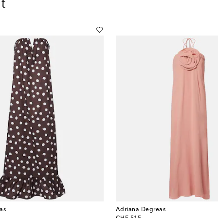
t
as
Adriana Degreas
original price