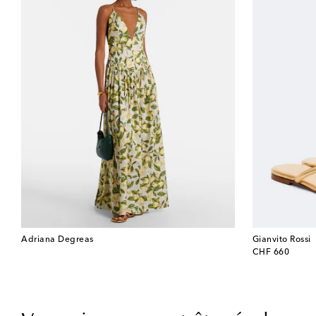
Adriana Degreas
Gianvito Rossi
original price
CHF 660