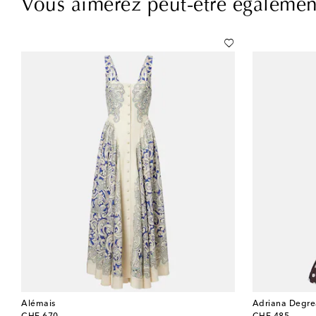
Vous aimerez peut-être égalemen
Alémais
Adriana Degre
original price
original price