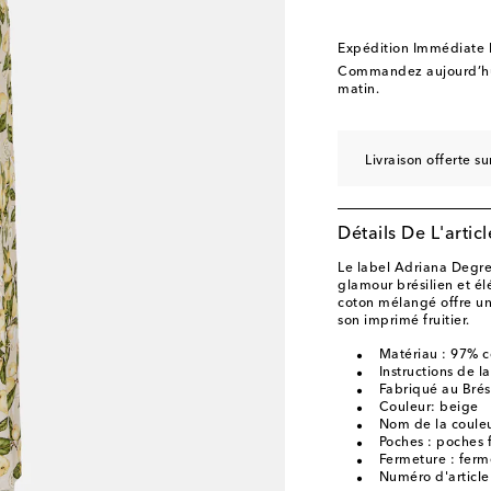
Expédition Immédiate
Commandez aujourd’hui
matin.
Livraison offerte 
Détails De L'articl
Le label Adriana Degr
glamour brésilien et é
coton mélangé offre un
son imprimé fruitier.
Matériau : 97% c
Instructions de l
Fabriqué au Brés
Couleur: beige
Nom de la couleu
Poches : poches 
Fermeture : ferm
Numéro d'articl