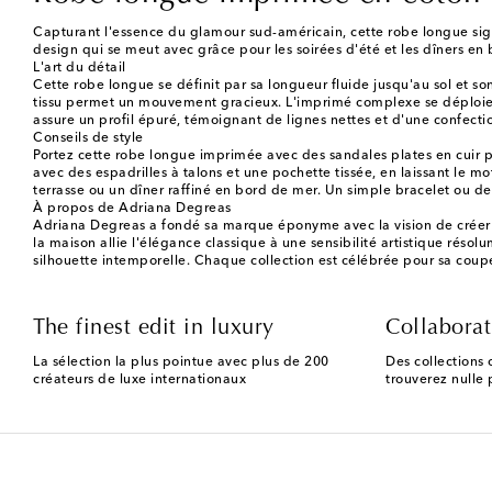
Capturant l'essence du glamour sud-américain, cette robe longue sig
design qui se meut avec grâce pour les soirées d'été et les dîners en
L'art du détail
Cette robe longue se définit par sa longueur fluide jusqu'au sol et so
tissu permet un mouvement gracieux. L'imprimé complexe se déploie su
assure un profil épuré, témoignant de lignes nettes et d'une confecti
Conseils de style
Portez cette robe longue imprimée avec des sandales plates en cuir po
avec des espadrilles à talons et une pochette tissée, en laissant le mo
terrasse ou un dîner raffiné en bord de mer. Un simple bracelet ou de
À propos de Adriana Degreas
Adriana Degreas a fondé sa marque éponyme avec la vision de créer d
la maison allie l'élégance classique à une sensibilité artistique réso
silhouette intemporelle. Chaque collection est célébrée pour sa coupe
The finest edit in luxury
Collaborat
La sélection la plus pointue avec plus de 200
Des collections 
créateurs de luxe internationaux
trouverez nulle p