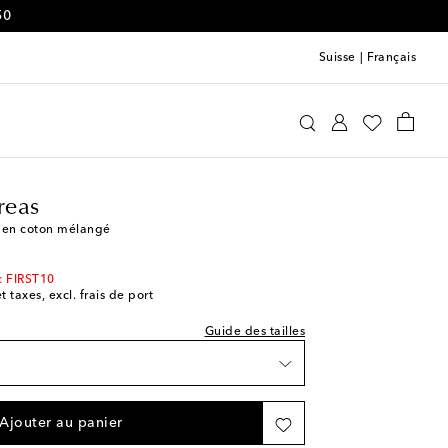
50
Suisse
|
Français
riana Degreas
Vêtements
Robes
Été
reas
 en coton mélangé
e indiquée
c FIRST10
t taxes, excl. frais de port
Guide des tailles
e
Ajouter au panier