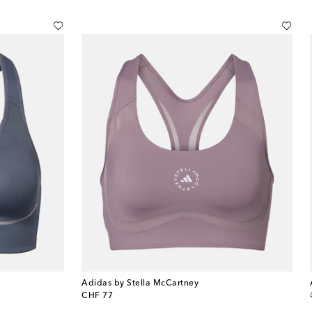
Adidas by Stella McCartney
original price
CHF 77