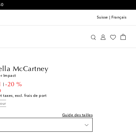
50
Suisse
|
Français
idas by Stella McCartney
Vêtements
ella McCartney
e indiquée
er Impact
t price
1
-20 %
0
t taxes, excl. frais de port
tour
Guide des tailles
st
e