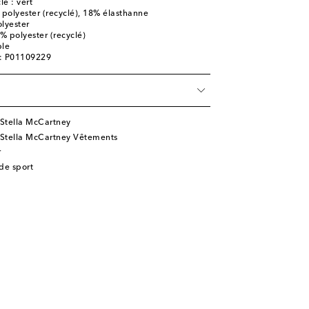
le : vert
 polyester (recyclé), 18% élasthanne
olyester
0% polyester (recyclé)
ble
e: P01109229
 Stella McCartney
 Stella McCartney Vêtements
r
 de sport