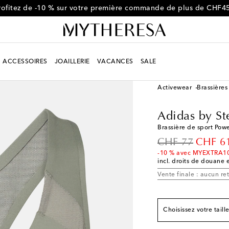
rofitez de -10 % sur votre première commande de plus de CHF4
ACCESSOIRES
JOAILLERIE
VACANCES
SALE
Femme
Créateurs
Ad
Activewear
Brassières
Adidas by St
Correspond à la taill
Brassière de sport Pow
XXS
Dernière pièce
original price
discoun
CHF 77
CHF 6
XS
Dernière pièce
-10 % avec MYEXTRA1
incl. droits de douane e
S
Vente finale : aucun re
M
L
Ajouter à la Wishli
Choisissez votre taill
XL
Dernière pièce