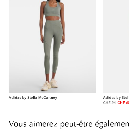
Adidas by Stella McCartney
Adidas by Ste
original price
discou
CHF 94
CHF 6
Vous aimerez peut-être égalemen