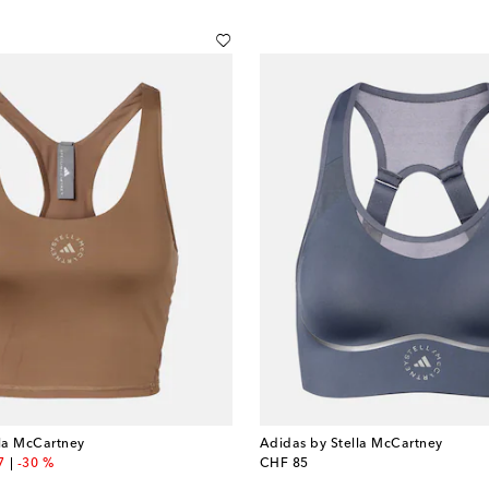
lla McCartney
Adidas by Stella McCartney
nt price
original price
7
-30 %
CHF 85