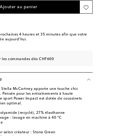
Ajouter au panier
rochaines
4 heures et 35 minutes
afin que votre
e aujourd'hui.
sur les commandes dès CHF600
e
y Stella McCartney apporte une touche chic
. Pensée pour les entraînements à haute
 de sport Power Impact est dotée de coussinets
ien optimal.
olyamide (recyclé), 27% élasthanne
lavage : lavage en machine à 40 °C
ne
r selon créateur : Stone Green