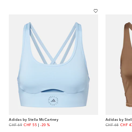
Adidas by Stella McCartney
Adidas by Ste
original price
discount price
original price
discou
CHF 69
CHF 55
-20 %
CHF 68
CHF 4