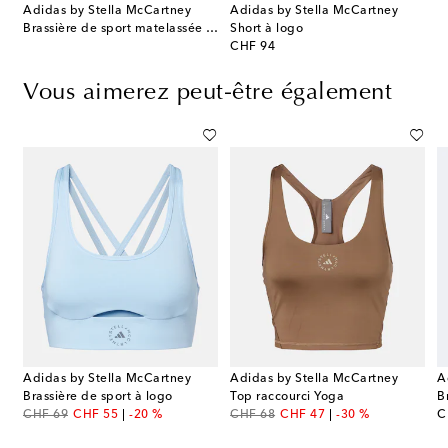
Adidas by Stella McCartney
Adidas by Stella McCartney
Brassière de sport matelassée à logo
Short à logo
original price
CHF 94
Vous aimerez peut-être également
Adidas by Stella McCartney
Adidas by Stella McCartney
A
Brassière de sport à logo
Top raccourci Yoga
B
original price
discount price
original price
discount price
or
CHF 69
CHF 55
-20 %
CHF 68
CHF 47
-30 %
C