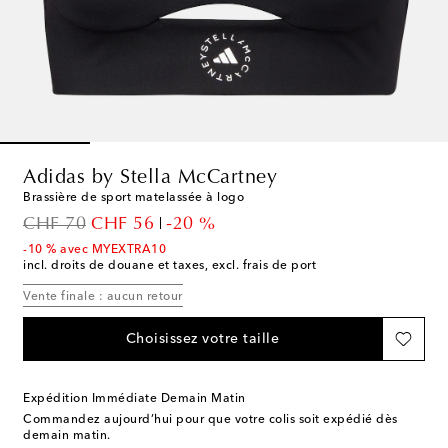
Adidas by Stella McCartney
Brassière de sport matelassée à logo
original price
discount price
CHF 70
CHF 56
-20 %
-10 % avec MYEXTRA10
incl. droits de douane et taxes, excl. frais de port
Vente finale : aucun retour
Choisissez votre taille
Expédition Immédiate Demain Matin
Commandez aujourd’hui pour que votre colis soit expédié dès
demain matin.