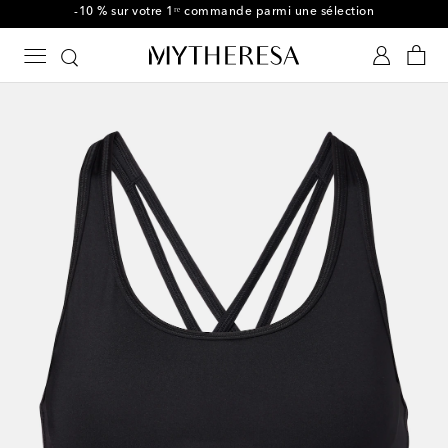
-10 % sur votre 1ʳᵉ commande parmi une sélection