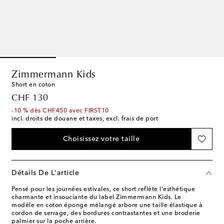
Zimmermann Kids
Short en coton
original price
CHF 130
-10 % dès CHF450 avec FIRST10
incl. droits de douane et taxes, excl. frais de port
Choisissez votre taille
Détails De L'article
Pensé pour les journées estivales, ce short reflète l'esthétique
charmante et insouciante du label Zimmermann Kids. Le
modèle en coton éponge mélangé arbore une taille élastique à
cordon de serrage, des bordures contrastantes et une broderie
palmier sur la poche arrière.