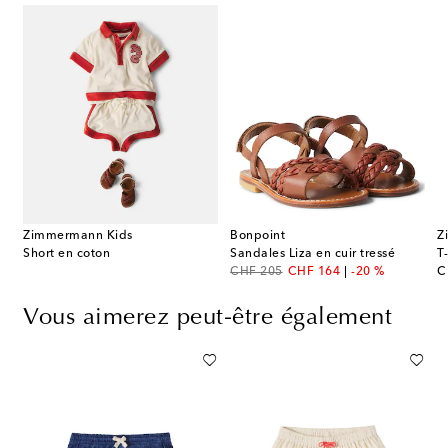
Zimmermann Kids
Bonpoint
Z
Short en coton
Sandales Liza en cuir tressé
original price
discount price
or
CHF 205
CHF 164
-20 %
C
Vous aimerez peut-être également