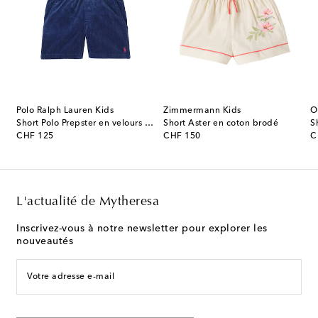
Polo Ralph Lauren Kids
Zimmermann Kids
O
rt en coton mélangé à logo
Short Polo Prepster en velours côtelé
Short Aster en coton brodé
original price
original price
or
CHF 125
CHF 150
C
L'actualité de Mytheresa
Inscrivez-vous à notre newsletter pour explorer les
nouveautés
Votre adresse e-mail