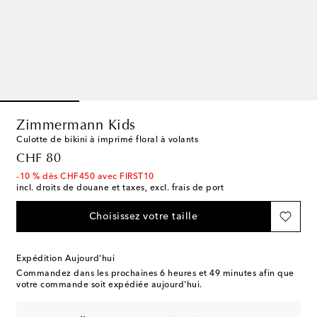
Zimmermann Kids
Culotte de bikini à imprimé floral à volants
original price
CHF 80
-10 % dès CHF450 avec FIRST10
incl. droits de douane et taxes, excl. frais de port
Choisissez votre taille
Expédition Aujourd'hui
Commandez dans les prochaines
6 heures et 49 minutes
afin que
votre commande soit expédiée aujourd'hui.