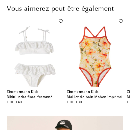
Vous aimerez peut-être également
Zimmermann Kids
Zimmermann Kids
Z
Bikini Indra floral festonné
Maillot de bain Mahon imprimé
original price
original price
or
CHF 140
CHF 130
C