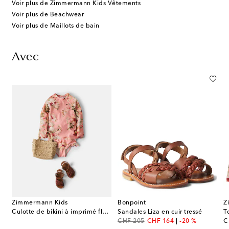
Voir plus de Zimmermann Kids Vêtements
Voir plus de Beachwear
Voir plus de Maillots de bain
Avec
Zimmermann Kids
Bonpoint
Z
Culotte de bikini à imprimé floral à volants
Sandales Liza en cuir tressé
T
original price
discount price
or
CHF 205
CHF 164
-20 %
C