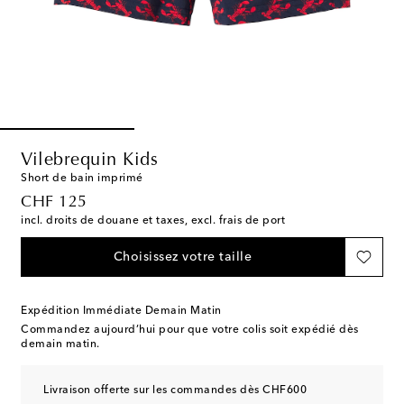
Vilebrequin Kids
Short de bain imprimé
original price
CHF 125
incl. droits de douane et taxes, excl. frais de port
Choisissez votre taille
Expédition Immédiate Demain Matin
Commandez aujourd’hui pour que votre colis soit expédié dès
demain matin.
Livraison offerte sur les commandes dès CHF600