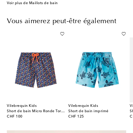
Voir plus de Maillots de bain
Vous aimerez peut-être également
Vilebrequin Kids
Vilebrequin Kids
V
Short de bain Micro Ronde Tortues
Short de bain imprimé
S
original price
original price
or
CHF 100
CHF 125
C