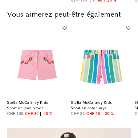
original price
discount price
or
CHF 110
CHF 88
-20 %
C
Vous aimerez peut-être également
Stella McCartney Kids
Stella McCartney Kids
S
es
Short en jean brodé
Short en coton rayé
S
original price
discount price
original price
discount price
or
CHF 100
CHF 80
-20 %
CHF 86
CHF 60
-30 %
C