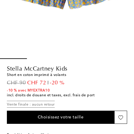
Stella McCartney Kids
Short en coton imprimé à volants
original price
discount price
CHF 90
CHF 72
-20 %
-10 % avec MYEXTRA10
incl. droits de douane et taxes, excl. frais de port
Vente finale : aucun retour
Choisissez votre taille